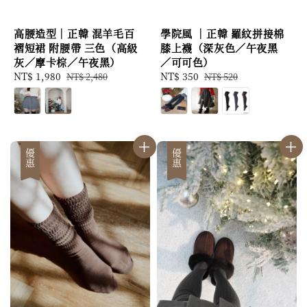
高腰造型｜正韓 混羊毛百
學院風 ｜正韓 羅紋拼接棉
褶短裙 附腰帶 三色（高級
膝上襪（深灰色／午夜黑
灰／摩卡棕／午夜黑）
／可可色）
Sale
NT$ 1,980
Regular
Sale
NT$ 350
Regular
NT$ 2,480
NT$ 520
price
price
price
price
優惠
優惠