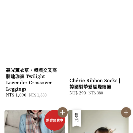
暮光薰衣草・韓國交叉高
腰瑜珈褲 Twilight
Chérie Ribbon Socks |
Lavender Crossover
韓國製摯愛蝴蝶結襪
Leggings
Sale
NT$ 290
Regular
NT$ 380
Sale
NT$ 1,090
Regular
NT$ 1,880
price
price
price
price
優惠
售完
熱賣預購中