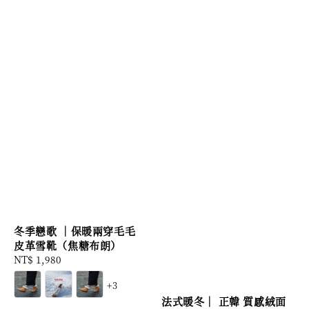
冬季戀歌 ｜保暖兩穿毛毛
皮革雪靴（焦糖布朗）
Regular
NT$ 1,980
price
+3
法式暖冬｜ 正韓 質感絨面