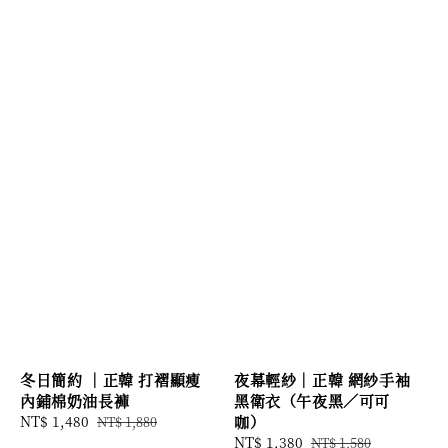
冬日簡約 ｜正韓 打褶顯瘦
夜幕輕紗｜正韓 網紗手袖
內鋪棉奶油長褲
黑衛衣（午夜黑／可可
Sale
NT$ 1,480
Regular
咖）
NT$ 1,880
price
price
Sale
NT$ 1,380
Regular
NT$ 1,580