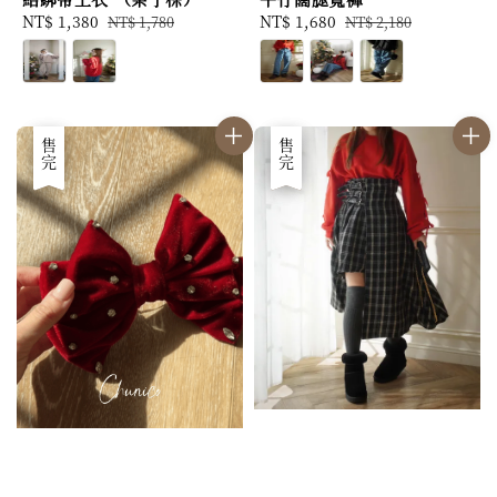
Sale
NT$ 1,380
Regular
Sale
NT$ 1,680
Regular
NT$ 1,780
NT$ 2,180
price
price
price
price
優惠
售完
優惠
售完