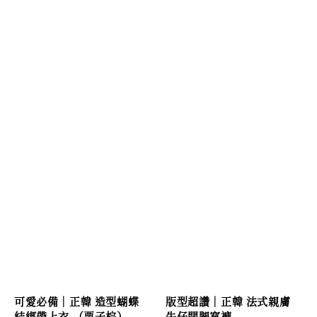
可愛必備｜正韓 造型蝴蝶
版型超讚｜正韓 法式親膚
結綁帶上衣 （栗子棕）
牛仔闊腿寬褲