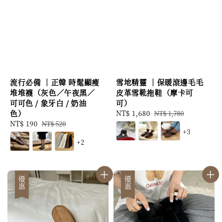
流行必備 ｜正韓 時髦顯瘦
雪地精靈 ｜保暖滾邊毛毛
堆堆襪（灰色／午夜黑／
皮革雪靴拖鞋（摩卡可
可可色 / 象牙白 / 奶油
可）
色）
Sale
NT$ 1,680
Regular
NT$ 1,780
Sale
NT$ 190
Regular
price
price
NT$ 520
+3
price
price
+2
優惠
優惠