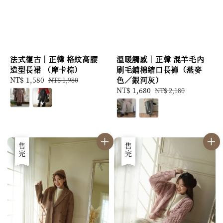
法式復古｜正韓 格紋高腰
溫暖觸感｜正韓 混羊毛內
造型長裙 （摩卡棕）
刷毛鋪棉縮口長褲（燕麥
Sale
NT$ 1,580
Regular
色／銀河灰）
NT$ 1,980
price
price
Sale
NT$ 1,680
Regular
NT$ 2,180
price
price
優惠
售完
優惠
售完