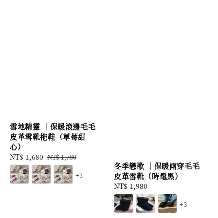
雪地精靈 ｜保暖滾邊毛毛
皮革雪靴拖鞋（草莓甜
心）
Sale
NT$ 1,680
Regular
NT$ 1,780
冬季戀歌 ｜保暖兩穿毛毛
price
price
+3
皮革雪靴（時髦黑）
Regular
NT$ 1,980
price
+3