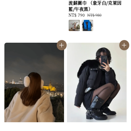
流蘇圍巾 （象牙白/克萊因
藍/午夜黑）
Sale
NT$ 790
Regular
NT$ 980
price
price