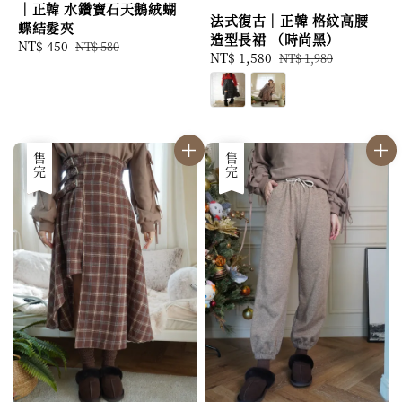
｜正韓 水鑽寶石天鵝絨蝴
法式復古｜正韓 格紋高腰
蝶結髮夾
造型長裙 （時尚黑）
Sale
NT$ 450
Regular
NT$ 580
Sale
NT$ 1,580
Regular
NT$ 1,980
price
price
price
price
優惠
售完
優惠
售完