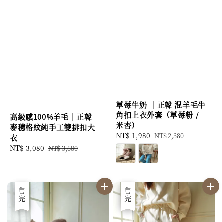
草莓牛奶 ｜正韓 混羊毛牛
角扣上衣外套（草莓粉 /
高級感100%羊毛｜正韓
米杏）
麥穗格紋純手工雙排扣大
Sale
NT$ 1,980
Regular
NT$ 2,380
衣
price
price
Sale
NT$ 3,080
Regular
NT$ 3,680
price
price
優惠
售完
優惠
售完