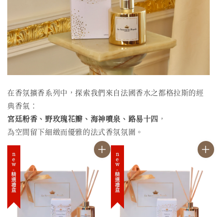
在香氛擴香系列中，探索我們來自法國香水之都格拉斯的經
典香氣：
宮廷粉香、野玫瑰花瓣、海神噴泉、路易十四
，
為空間留下細緻而優雅的法式香氛氛圍。
new-精選禮盒
new-精選禮盒