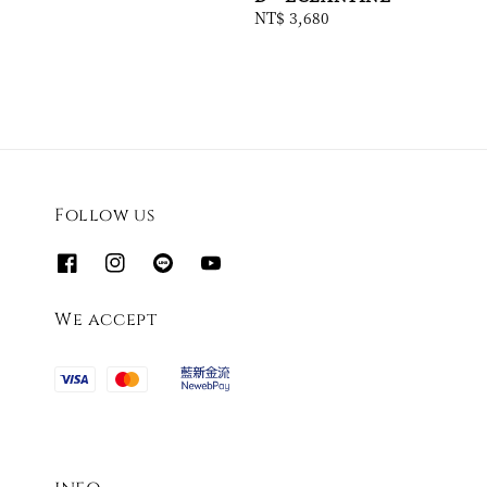
Regular
NT$ 3,680
price
Follow us
We accept