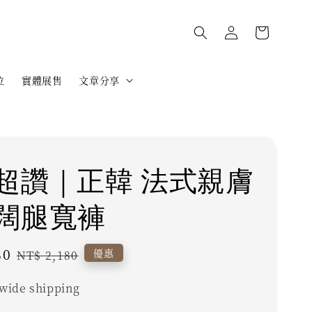
位
實體展售
文章分享
超讚｜正韓 法式親膚
闊腿寬褲
80
Regular
優惠
NT$ 2,180
price
wide shipping