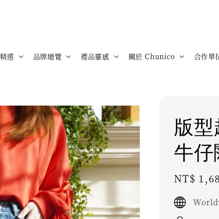
精選
品牌總覽
禮品靈感
關於 Chunico
合作單
版型
牛仔
Sale
NT$ 1,6
price
World