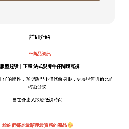
詳細介紹
✏商品資訊
版型超讚｜正韓 法式親膚牛仔闊腿寬褲
牛仔的隨性，闊腿版型不僅修飾身形，更展現無與倫比的
輕盈舒適！
自在舒適又散發低調時尚～
給妳們都是最顯瘦最質感的商品