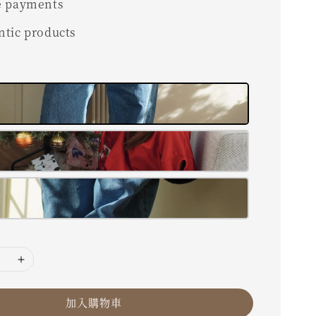
e payments
ntic products
加入購物車