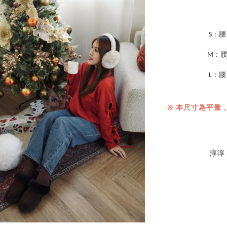
S : 
M : 
L : 
※ 本尺寸為平量
淳淳（