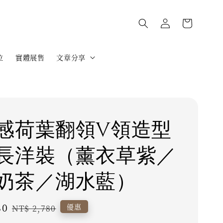
位
實體展售
文章分享
感荷葉翻領V領造型
長洋裝（薰衣草紫／
奶茶／湖水藍）
80
Regular
優惠
NT$ 2,780
price