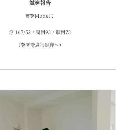
試穿報告
實穿Model：
淳 167/52，臀圍93，腰圍73
（穿著舒適很顯瘦～）