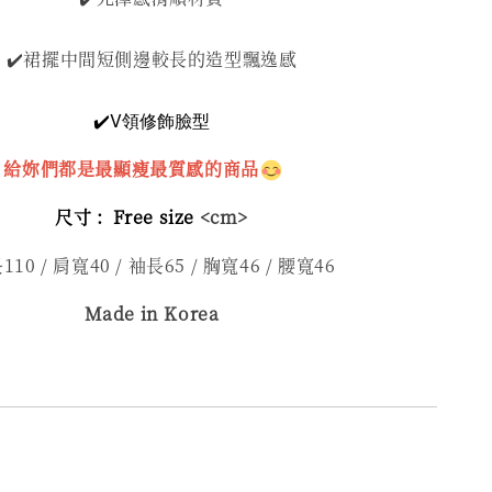
✔️裙擺中間短側邊較長的造型飄逸感
✔️V領修飾臉型
給妳們都是最顯瘦最質感的商品
尺寸 :
Free size
<cm>
110 / 肩寬40 / 袖長65 / 胸寬46 / 腰寬46
Made in Korea