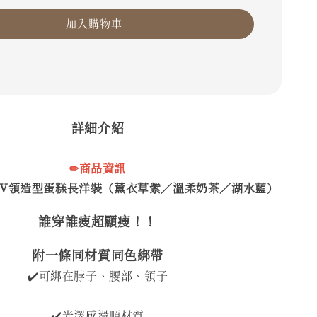
加入購物車
詳細介紹
✏商品資訊
V領造型蛋糕長洋裝（薰衣草紫／溫柔奶茶／湖水藍）
誰穿誰瘦超顯瘦！！
附一條同材質同色綁帶
✔️可綁在脖子、腰部、領子
✔️光澤感滑順材質