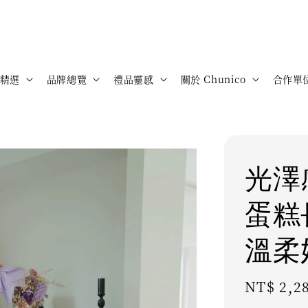
精選
品牌總覽
禮品靈感
關於 Chunico
合作單
光澤
蛋糕
溫柔
Sale
NT$ 2,2
price