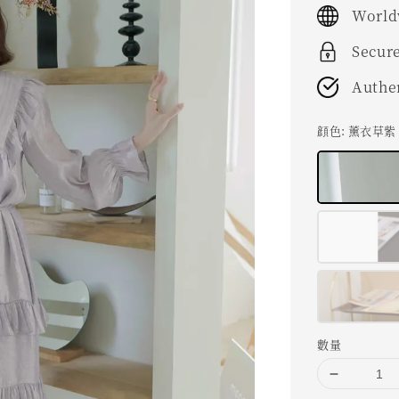
World
Secur
Authe
顔色
: 薰衣草紫
數量