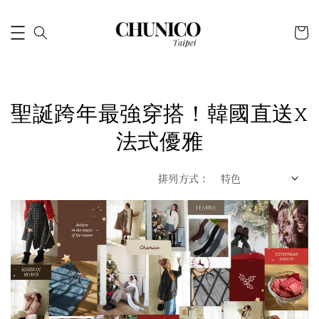
聖誕跨年最強穿搭！韓國直送x
法式優雅
排列方式 :