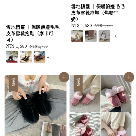
雪地精靈 ｜保暖滾邊毛毛
皮革雪靴拖鞋（焦糖牛
奶）
Sale
NT$ 1,680
Regular
NT$ 1,780
雪地精靈 ｜保暖滾邊毛毛
price
price
皮革雪靴拖鞋（摩卡可
+3
可）
Sale
NT$ 1,680
Regular
NT$ 1,780
price
price
+3
優惠
優惠