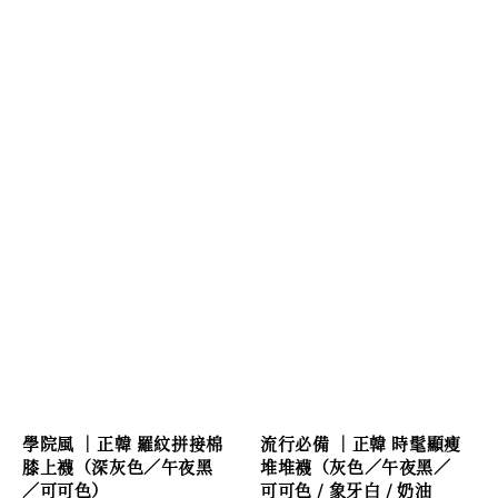
學院風 ｜正韓 羅紋拼接棉
流行必備 ｜正韓 時髦顯瘦
膝上襪（深灰色／午夜黑
堆堆襪（灰色／午夜黑／
／可可色）
可可色 / 象牙白 / 奶油