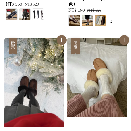
Sale
NT$ 350
Regular
色）
NT$ 520
price
price
Sale
NT$ 190
Regular
NT$ 520
price
price
+2
優惠
優惠