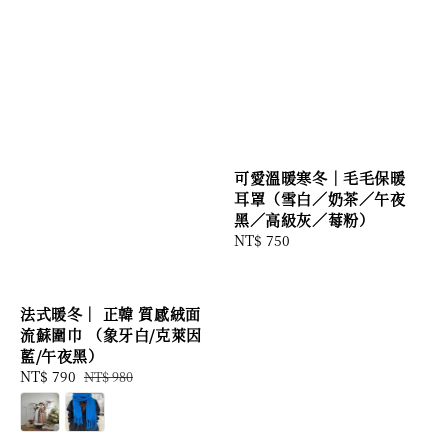
可愛溫暖寒冬｜毛毛保暖
耳罩（雪白／奶茶／午夜
黑／高級灰／莓粉）
Regular
NT$ 750
price
法式暖冬｜ 正韓 質感絨面
流蘇圍巾 （象牙白/克萊因
藍/午夜黑）
Sale
NT$ 790
Regular
NT$ 980
price
price