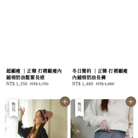
超顯瘦 ｜正韓 打褶顯瘦內
冬日簡約 ｜正韓 打褶顯瘦
鋪棉奶油鬆緊長裙
內鋪棉奶油長褲
Sale
NT$ 1,350
Regular
Sale
NT$ 1,480
Regular
NT$ 1,750
NT$ 1,880
price
price
price
price
優惠
售完
優惠
售完