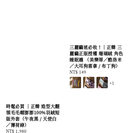
三麗鷗迷必收！｜正韓 三
麗鷗正版授權 珊瑚絨 角色
睡眠襪 （美樂蒂／酷洛米
／大耳狗喜拿 / 布丁狗）
Regular
NT$ 149
price
+1
時髦必買 ｜正韓 造型大翻
領毛毛帽澎澎100%羽絨短
版外套（午夜黑 / 天使白
／薄荷綠）
Regular
NT$ 1,980