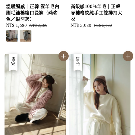
溫暖觸感｜正韓 混羊毛內
高級感100%羊毛｜正韓
刷毛鋪棉縮口長褲（燕麥
麥穗格紋純手工雙排扣大
色／銀河灰）
衣
Sale
NT$ 1,680
Regular
Sale
NT$ 3,080
Regular
NT$ 2,180
NT$ 3,680
price
price
price
price
優惠
售完
優惠
售完