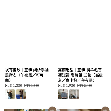
夜幕輕紗｜正韓 網紗手袖
高腰造型｜正韓 混羊毛百
黑衛衣（午夜黑／可可
褶短裙 附腰帶 三色（高級
咖）
灰／摩卡棕／午夜黑）
Sale
NT$ 1,380
Regular
Sale
NT$ 1,980
Regular
NT$ 1,580
NT$ 2,480
price
price
price
price