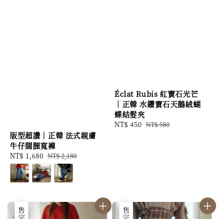
Éclat Rubis 紅寶石光芒
｜正韓 水鑽寶石天鵝絨蝴
蝶結髮夾
Sale
NT$ 450
Regular
NT$ 580
price
price
版型超讚｜正韓 法式親膚
牛仔闊腿寬褲
Sale
NT$ 1,680
Regular
NT$ 2,180
price
price
優惠
售完
優惠
售完