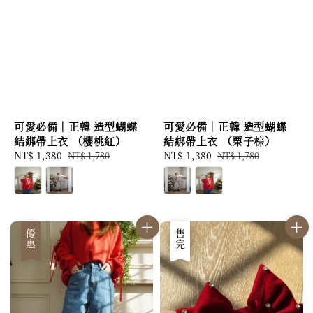
可愛必備｜正韓 造型蝴蝶
可愛必備｜正韓 造型蝴蝶
結綁帶上衣 （櫻桃紅）
結綁帶上衣 （栗子棕）
Sale
NT$ 1,380
Regular
Sale
NT$ 1,380
Regular
NT$ 1,780
NT$ 1,780
price
price
price
price
優惠
優惠
售完