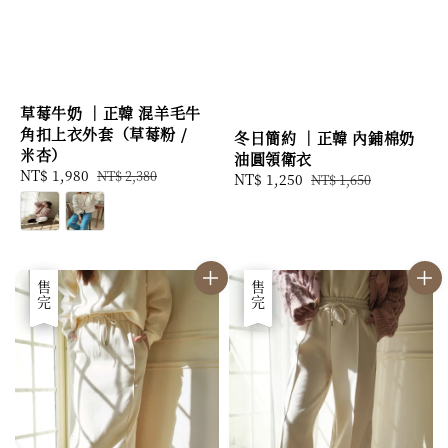
草莓牛奶 ｜正韓 混羊毛牛
角扣上衣外套（草莓粉 /
冬日簡約 ｜正韓 內鋪棉奶
米杏）
油圓領衛衣
Sale
NT$ 1,980
Regular
NT$ 2,380
Sale
NT$ 1,250
Regular
NT$ 1,650
price
price
price
price
優惠
售完
優惠
售完