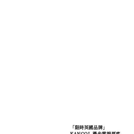
「限時英國品牌」
KANGOL 漫步雲端厚底