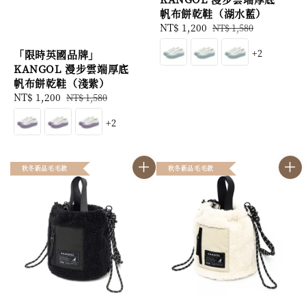
帆布餅乾鞋（湖水藍）
Sale
NT$ 1,200
Regular
NT$ 1,580
price
price
+2
「限時英國品牌」
KANGOL 漫步雲端厚底
帆布餅乾鞋（淺紫）
Sale
NT$ 1,200
Regular
NT$ 1,580
price
price
+2
秋冬新品毛毛款
秋冬新品毛毛款