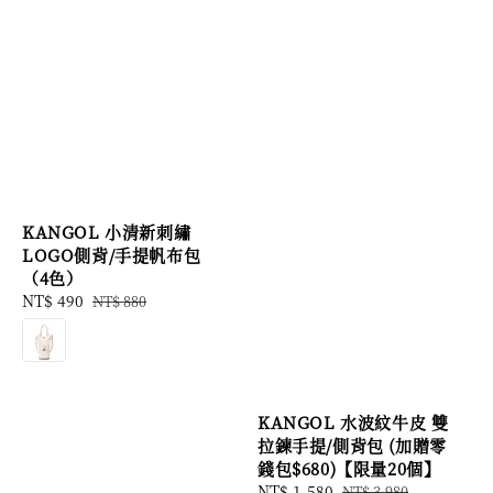
KANGOL 小清新刺繡
LOGO側背/手提帆布包
（4色）
Sale
NT$ 490
Regular
NT$ 880
price
price
KANGOL 水波紋牛皮 雙
拉鍊手提/側背包 (加贈零
錢包$680)【限量20個】
Sale
NT$ 1,580
Regular
NT$ 3,980