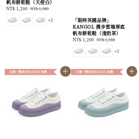
帆布餅乾鞋（天使白）
Sale
NT$ 1,200
Regular
NT$ 1,580
price
price
「限時英國品牌」
+2
KANGOL 漫步雲端厚底
帆布餅乾鞋（淺奶茶）
Sale
NT$ 1,200
Regular
NT$ 1,580
price
price
+2
任選一雙即送KANGOL短襪
任選一雙即送KANGOL短襪