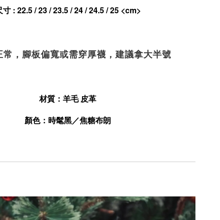
寸 : 22.5 / 23 / 23.5 / 24 / 24.5 / 25 
<cm>
正常，腳板偏寬或需穿厚襪，建議拿大半號
材質：羊毛 皮革
顏色：時髦黑／焦糖布朗