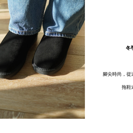
冬
腳尖時尚，從
拖鞋