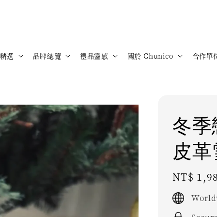
精選
品牌總覽
禮品靈感
關於 Chunico
合作單
冬季
皮革
Regular
NT$ 1,9
price
World