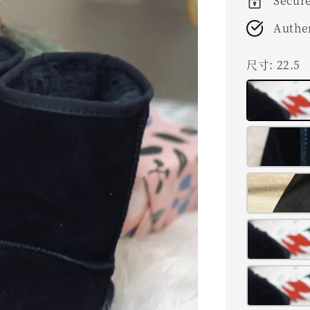
Secur
Authe
尺寸
: 22.5