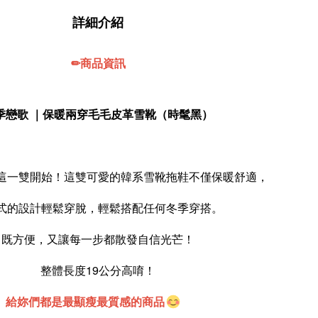
詳細介紹
✏商品資訊
季戀歌 ｜保暖兩穿毛毛皮革雪靴（時髦黑）
這一雙開始！這雙可愛的韓系雪靴拖鞋不僅保暖舒適，
式的設計輕鬆穿脫，輕鬆搭配任何冬季穿搭。
既方便，又讓每一步都散發自信光芒！
整體長度19公分高唷！
給妳們都是最顯瘦最質感的商品