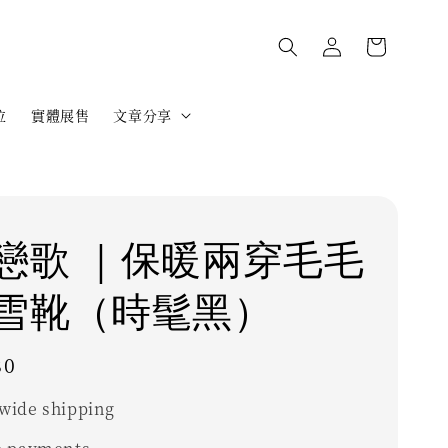
位
實體展售
文章分享
戀歌 ｜保暖兩穿毛毛
雪靴（時髦黑）
80
wide shipping