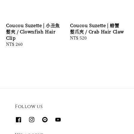
Coucou Suzette | 小丑魚
Coucou Suzette | 螃蟹
髮夾 / Clownfish Hair
髮爪夾 / Crab Hair Claw
Clip
Regular
NT$ 520
Regular
NT$ 260
price
price
Follow us