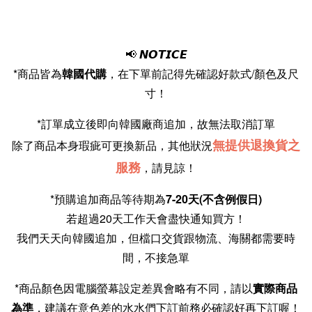
📢
𝙉𝙊𝙏𝙄𝘾𝙀
*商品皆為
韓國代購
，在下單前記得先確認好款式/顏色及尺
寸！
*訂單成立後即向韓國廠商追加，故無法取消訂單
無提供退換貨之
除了商品本身瑕疵可更換新品，其他狀況
服務
，請見諒！
*預購追加商品等待期為
7-20天(不含例假日)
若超過20天工作天會盡快通知買方！
我們天天向韓國追加，但檔口交貨跟物流、海關都需要時
間，不接急單
*商品顏色因電腦螢幕設定差異會略有不同，請以
實際商品
為準
，建議在意色差的水水們下訂前務必確認好再下訂喔！