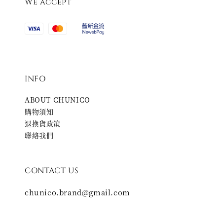
We accept
INFO
ABOUT CHUNICO
購物須知
退換貨政策
聯絡我們
CONTACT US
chunico.brand@gmail.com