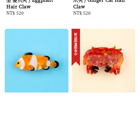
Hair Claw
Claw
Regular
NT$ 520
Regular
NT$ 520
price
price
新品限量販售中