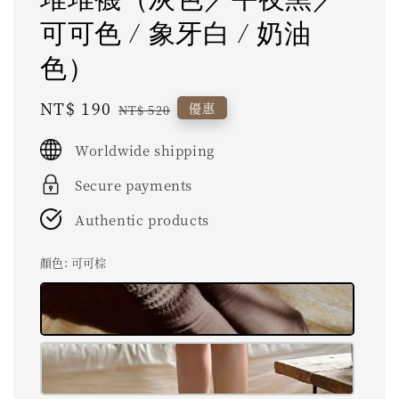
可可色 / 象牙白 / 奶油
色）
Sale
NT$ 190
Regular
優惠
NT$ 520
price
price
Worldwide shipping
Secure payments
Authentic products
顏色
: 可可棕