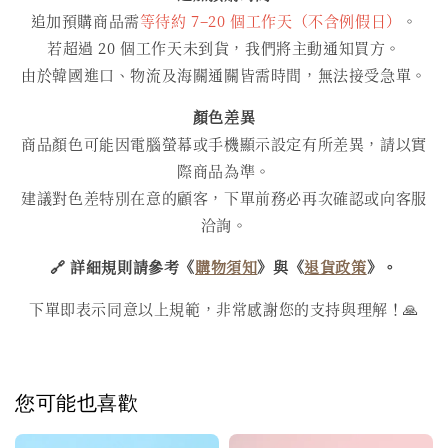
追加預購商品需
等待約 7–20 個工作天（不含例假日）
。
若超過 20 個工作天未到貨，我們將主動通知買方。
由於韓國進口、物流及海關通關皆需時間，無法接受急單。
顏色差異
商品顏色可能因電腦螢幕或手機顯示設定有所差異，請以實
際商品為準。
建議對色差特別在意的顧客，下單前務必再次確認或向客服
洽詢。
🔗 詳細規則請參考《
購物須知
》與《
退貨政策
》。
下單即表示同意以上規範，非常感謝您的支持與理解！🙏
您可能也喜歡