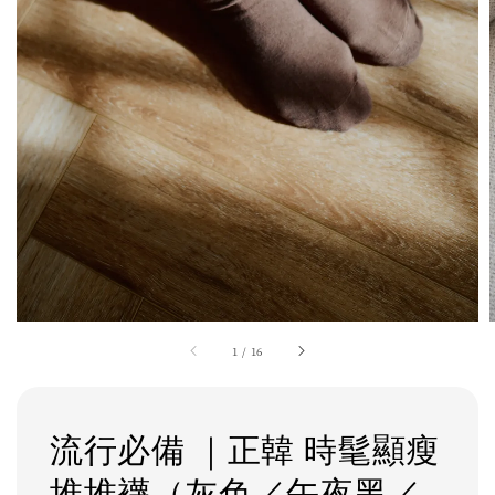
1
/
16
流行必備 ｜正韓 時髦顯瘦
堆堆襪（灰色／午夜黑／