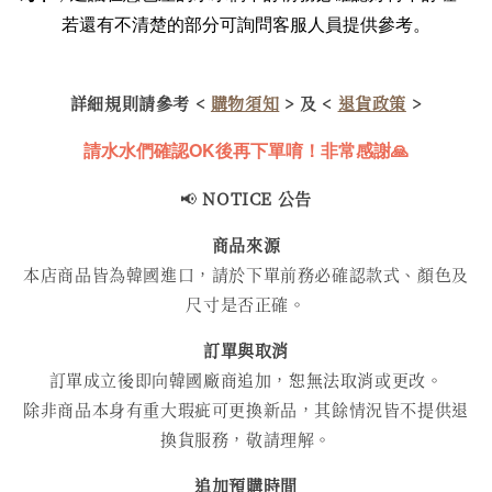
若還有不清楚的部分可詢問客服人員提供參考。
詳細規則請參考 <
購物須知
> 及 <
退貨政策
>
請水水們確認OK後再下單唷！非常感謝🙏
📢
NOTICE 公告
商品來源
本店商品皆為韓國進口，請於下單前務必確認款式、顏色及
尺寸是否正確。
訂單與取消
訂單成立後即向韓國廠商追加，恕無法取消或更改。
除非商品本身有重大瑕疵可更換新品，其餘情況皆不提供退
換貨服務，敬請理解。
追加預購時間