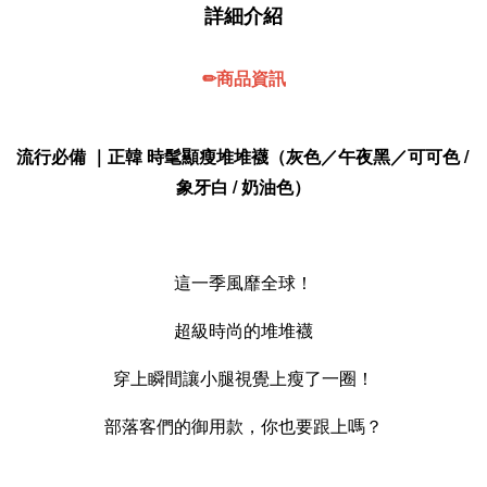
詳細介紹
✏商品資訊
流行必備 ｜正韓 時髦顯瘦堆堆襪（灰色／午夜黑／可可色 / 
象牙白 / 奶油色）
這一季風靡全球！
超級時尚的堆堆襪
穿上瞬間讓小腿視覺上瘦了一圈！
部落客們的御用款，你也要跟上嗎？