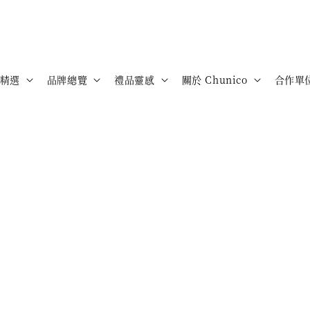
精選
品牌總覽
禮品靈感
關於 Chunico
合作單