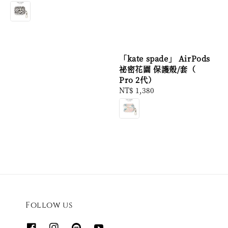
price
price
「kate spade」 AirPods
祕密花園 保護殼/套（
Pro 2代）
Regular
NT$ 1,380
price
Follow us