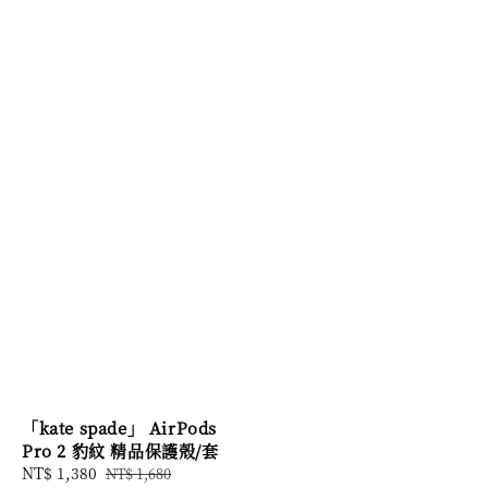
「kate spade」 AirPods
Pro 2 豹紋 精品保護殼/套
Sale
NT$ 1,380
Regular
NT$ 1,680