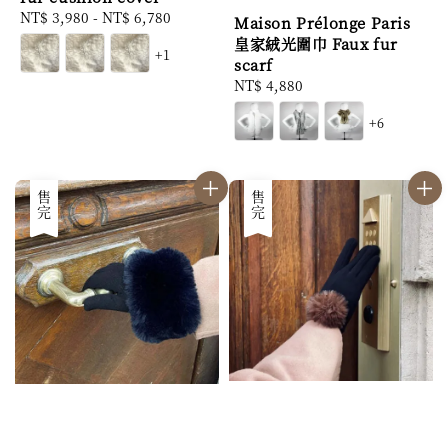
Regular
NT$ 3,980
-
NT$ 6,780
Maison Prélonge Paris
price
皇家絨光圍巾 Faux fur
+1
scarf
Regular
NT$ 4,880
price
+6
售完
售完