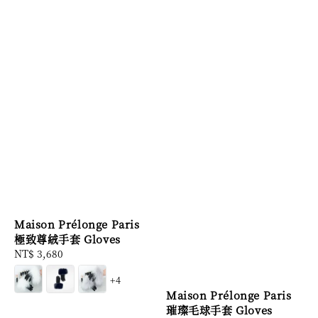
Maison Prélonge Paris
極致尊絨手套 Gloves
Regular
NT$ 3,680
price
+4
Maison Prélonge Paris
璀璨毛球手套 Gloves