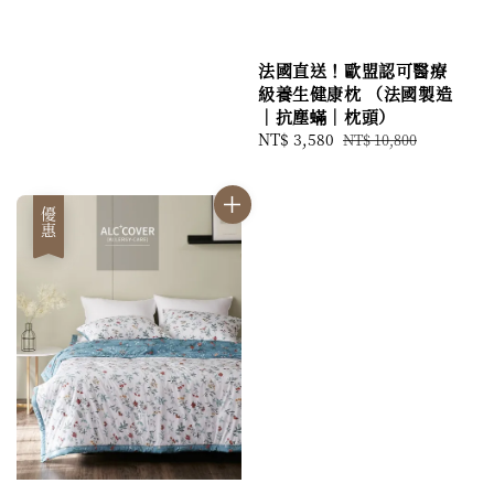
法國直送！歐盟認可醫療
級養生健康枕 （法國製造
｜抗塵蟎｜枕頭）
Sale
NT$ 3,580
Regular
NT$ 10,800
price
price
優惠