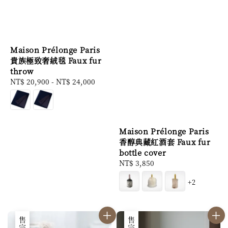
Maison Prélonge Paris
貴族極致奢絨毯 Faux fur
throw
Regular
NT$ 20,900
-
NT$ 24,000
price
Maison Prélonge Paris
香醇典藏紅酒套 Faux fur
bottle cover
Regular
NT$ 3,850
price
+2
售完
售完