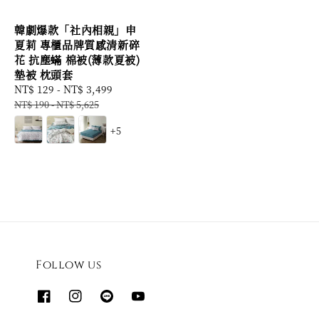
韓劇爆款「社內相親」申
夏莉 專櫃品牌質感清新碎
花 抗塵蟎 棉被(薄款夏被)
墊被 枕頭套
Sale
NT$ 129
-
NT$ 3,499
Regular
price
price
NT$ 190
-
NT$ 5,625
+5
Follow us