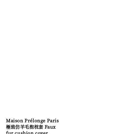
Maison Prélonge Paris
極致仿羊毛抱枕套 Faux
fur cushion cover