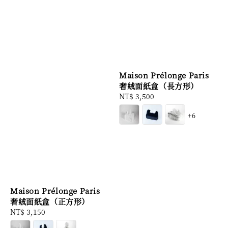
Maison Prélonge Paris
奢絨面紙盒（長方形）
Regular
NT$ 3,500
price
+6
Maison Prélonge Paris
奢絨面紙盒（正方形）
Regular
NT$ 3,150
price