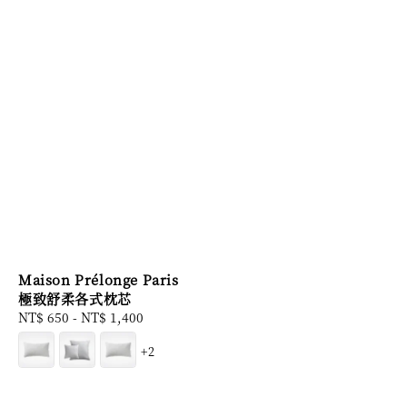
Maison Prélonge Paris
極致舒柔各式枕芯
Regular
NT$ 650
-
NT$ 1,400
price
+2