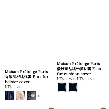
Maison Prélonge Paris
優雅臻品絨光抱枕套 Faux
Maison Prélonge Paris
fur cushion cover
香頌法棍絨枕套 Faux fur
Regular
NT$ 3,980
-
NT$ 4,180
bolster cover
price
Regular
NT$ 8,580
price
+4