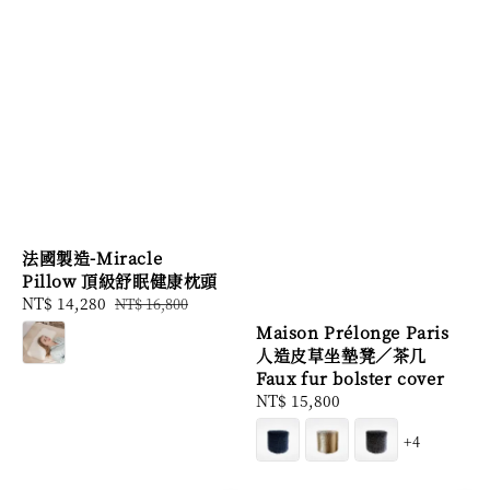
法國製造-Miracle
Pillow 頂級舒眠健康枕頭
Sale
NT$ 14,280
Regular
NT$ 16,800
price
price
Maison Prélonge Paris
人造皮草坐墊凳／茶几
Faux fur bolster cover
Regular
NT$ 15,800
price
+4