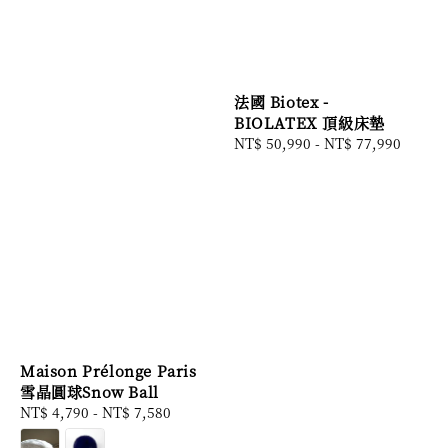
法國 Biotex -
BIOLATEX 頂級床墊
Regular
NT$ 50,990
-
NT$ 77,990
price
Maison Prélonge Paris
雪晶圓球Snow Ball
Regular
NT$ 4,790
-
NT$ 7,580
price