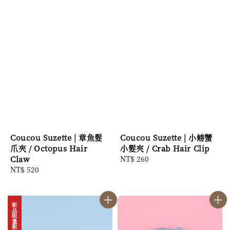
Coucou Suzette | 章魚髮
Coucou Suzette | 小螃蟹
爪夾 / Octopus Hair
小髮夾 / Crab Hair Clip
Claw
Regular
NT$ 260
Regular
NT$ 520
price
price
新品限量販售中