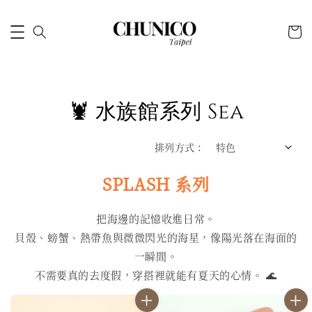
🦞 水族館系列 Sea
排列方式 :
SPLASH 系列
把海邊的記憶收進日常。
貝殼、螃蟹、熱帶魚與微微閃光的海星，像陽光落在海面的
一瞬間。
不需要真的去度假，穿搭裡就能有夏天的心情。 🌊