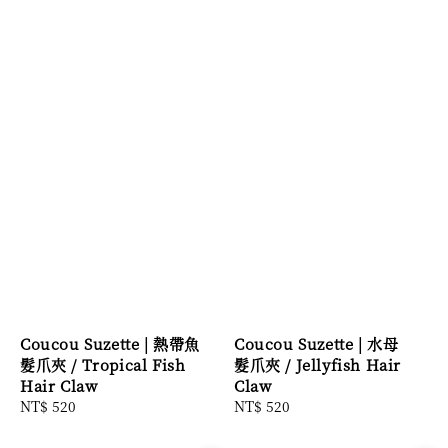
Coucou Suzette | 熱帶魚
Coucou Suzette | 水母
髮爪夾 / Tropical Fish
髮爪夾 / Jellyfish Hair
Hair Claw
Claw
Regular
NT$ 520
Regular
NT$ 520
price
price