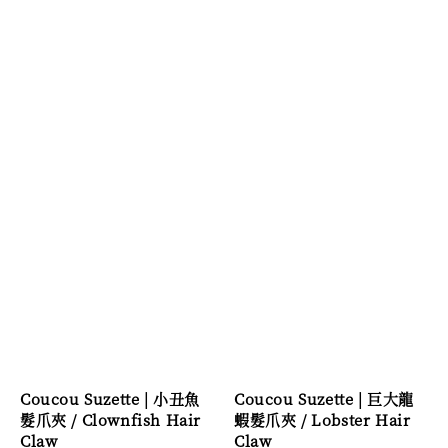
Coucou Suzette | 小丑魚
Coucou Suzette | 巨大龍
髮爪夾 / Clownfish Hair
蝦髮爪夾 / Lobster Hair
Claw
Claw