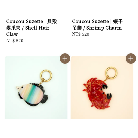
Coucou Suzette | 貝殼
Coucou Suzette | 蝦子
髮爪夾 / Shell Hair
吊飾 / Shrimp Charm
Claw
Regular
NT$ 520
Regular
NT$ 520
price
price