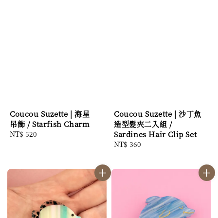
Coucou Suzette | 海星
Coucou Suzette | 沙丁魚
吊飾 / Starfish Charm
造型髮夾二入組 /
Regular
NT$ 520
Sardines Hair Clip Set
price
Regular
NT$ 360
price