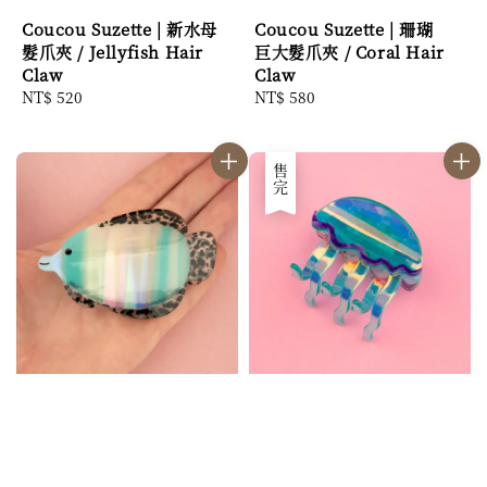
Coucou Suzette | 新水母
Coucou Suzette | 珊瑚
髮爪夾 / Jellyfish Hair
巨大髮爪夾 / Coral Hair
Claw
Claw
Regular
NT$ 520
Regular
NT$ 580
price
price
售完