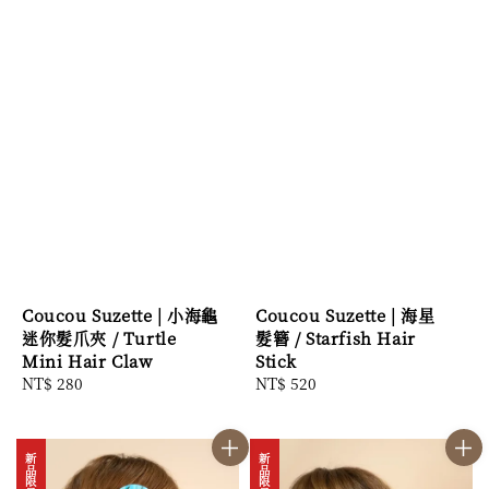
Coucou Suzette | 小海龜
Coucou Suzette | 海星
迷你髮爪夾 / Turtle
髮簪 / Starfish Hair
Mini Hair Claw
Stick
Regular
NT$ 280
Regular
NT$ 520
price
price