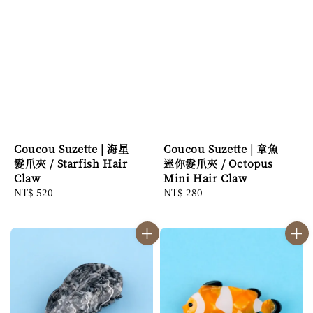
Coucou Suzette | 海星
Coucou Suzette | 章魚
髮爪夾 / Starfish Hair
迷你髮爪夾 / Octopus
Claw
Mini Hair Claw
Regular
NT$ 520
Regular
NT$ 280
price
price