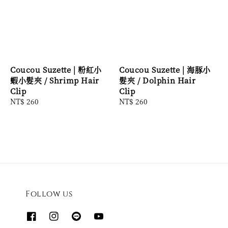
Coucou Suzette | 粉紅小
Coucou Suzette | 海豚小
蝦小髮夾 / Shrimp Hair
髮夾 / Dolphin Hair
Clip
Clip
Regular
NT$ 260
Regular
NT$ 260
price
price
Follow us