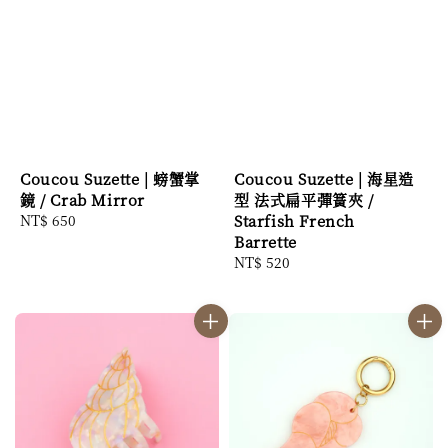
Coucou Suzette | 螃蟹掌
Coucou Suzette | 海星造
鏡 / Crab Mirror
型 法式扁平彈簧夾 /
Regular
NT$ 650
Starfish French
price
Barrette
Regular
NT$ 520
price