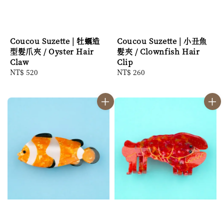
Coucou Suzette | 牡蠣造
Coucou Suzette | 小丑魚
型髮爪夾 / Oyster Hair
髮夾 / Clownfish Hair
Claw
Clip
Regular
NT$ 520
Regular
NT$ 260
price
price