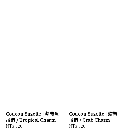
Coucou Suzette | 熱帶魚
Coucou Suzette | 螃蟹
吊飾 / Tropical Charm
吊飾 / Crab Charm
Regular
NT$ 520
Regular
NT$ 520
price
price