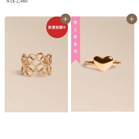
Regular
NT$ 2,480
price
情 人 節 系 列
熱賣預購中