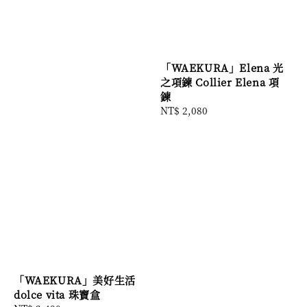
「WAEKURA」Elena 光
之項鍊 Collier Elena 項
鍊
Regular
NT$ 2,080
price
「WAEKURA」美好生活
dolce vita 珠寶盒