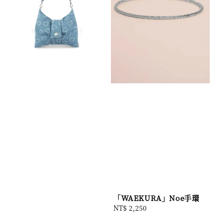
「WAEKURA」Noe手環
Regular
NT$ 2,250