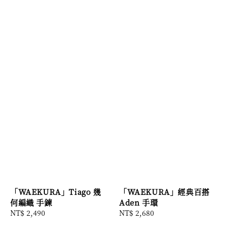
「WAEKURA」Tiago 幾
「WAEKURA」經典百搭
何編織 手鍊
Aden 手環
Regular
NT$ 2,490
Regular
NT$ 2,680
price
price