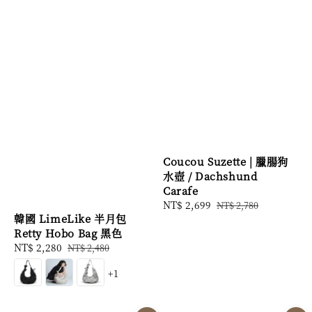
Coucou Suzette | 臘腸狗
水壺 / Dachshund
Carafe
Sale
NT$ 2,699
Regular
NT$ 2,780
韓國 LimeLike 半月包
price
price
Retty Hobo Bag 黑色
Sale
NT$ 2,280
Regular
NT$ 2,480
price
price
+1