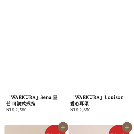
「WAEKURA」Sena 星
「WAEKURA」Louison
芒 可調式戒指
愛心耳環
Regular
NT$ 2,580
Regular
NT$ 2,850
price
price