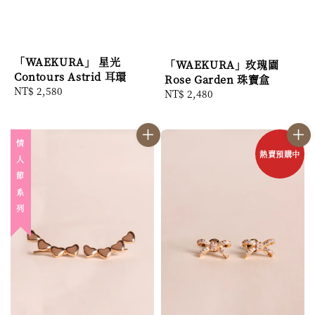
「WAEKURA」 星光
「WAEKURA」玫瑰園
Contours Astrid 耳環
Rose Garden 珠寶盒
Regular
NT$ 2,580
Regular
NT$ 2,480
price
price
情 人 節 系 列
熱賣預購中