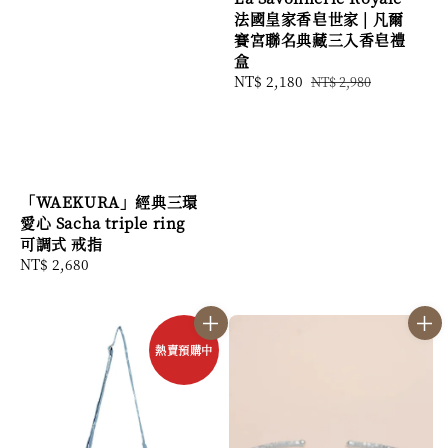
法國皇家香皂世家 | 凡爾
賽宮聯名典藏三入香皂禮
盒
Sale
NT$ 2,180
Regular
NT$ 2,980
price
price
「WAEKURA」經典三環
愛心 Sacha triple ring
可調式 戒指
Regular
NT$ 2,680
price
熱賣預購中