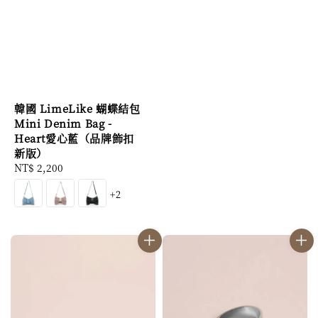
price
韓國 LimeLike 蝴蝶結包
Mini Denim Bag -
Heart愛心藍（品牌飾扣
新版）
Regular
NT$ 2,200
price
+2