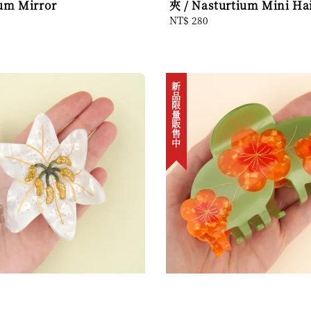
um Mirror
夾 / Nasturtium Mini Ha
Regular
NT$ 280
price
新品限量販售中