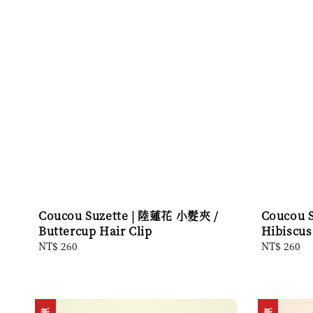
Coucou Suzette | 陸蓮花 小髮夾 /
Coucou 
Buttercup Hair Clip
Hibiscus
Regular
NT$ 260
Regular
NT$ 260
price
price