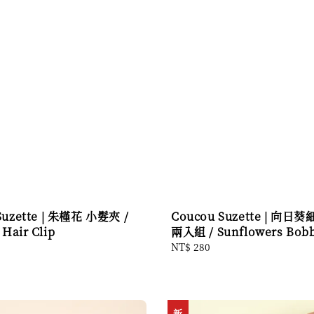
Suzette | 朱槿花 小髮夾 /
Coucou Suzette | 向
 Hair Clip
兩入組 / Sunflowers Bobb
Regular
NT$ 280
price