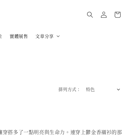
位
實體展售
文章分享
排列方式 :
環，讓穿搭多了一點明亮與生命力。連穿上鬱金香襯衫的那