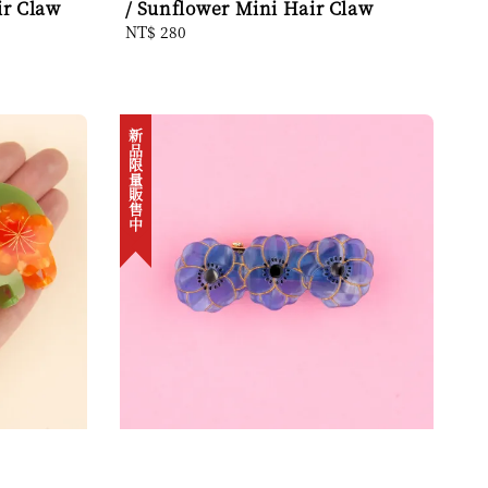
ir Claw
/ Sunflower Mini Hair Claw
Regular
NT$ 280
price
新品限量販售中