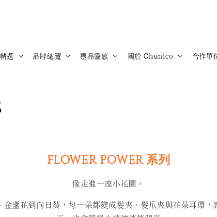
精選
品牌總覽
禮品靈感
關於 Chunico
合作單
s
FLOWER POWER 系列
像走進一座小花園。
扶桑花、金盞花到向日葵，每一朵都變成髮夾、髮爪夾與花朵耳