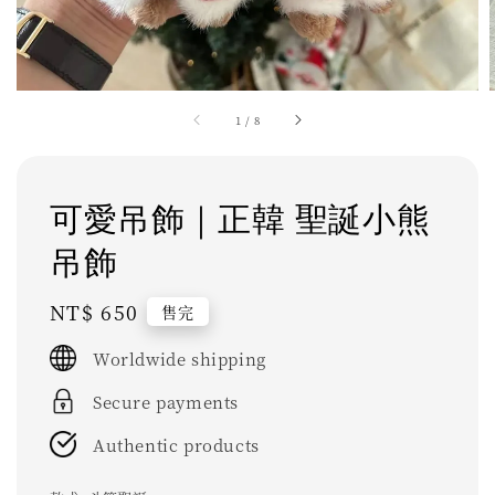
1
/
8
可愛吊飾｜正韓 聖誕小熊
吊飾
Regular
NT$ 650
售完
price
Worldwide shipping
Secure payments
Authentic products