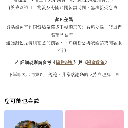
由於韓國進口、物流及海關通關皆需時間，無法接受急單。
顏色差異
商品顏色可能因電腦螢幕或手機顯示設定有所差異，請以實
際商品為準。
建議對色差特別在意的顧客，下單前務必再次確認或向客服
洽詢。
🔗 詳細規則請參考《
購物須知
》與《
退貨政策
》。
下單即表示同意以上規範，非常感謝您的支持與理解！🙏
您可能也喜歡