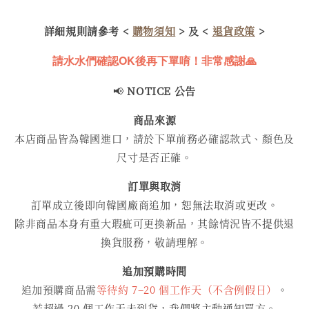
詳細規則請參考 <
購物須知
> 及 <
退貨政策
>
請水水們確認OK後再下單唷！非常感謝🙏
📢
NOTICE 公告
商品來源
本店商品皆為韓國進口，請於下單前務必確認款式、顏色及
尺寸是否正確。
訂單與取消
訂單成立後即向韓國廠商追加，恕無法取消或更改。
除非商品本身有重大瑕疵可更換新品，其餘情況皆不提供退
換貨服務，敬請理解。
追加預購時間
追加預購商品需
等待約 7–20 個工作天（不含例假日）
。
若超過 20 個工作天未到貨，我們將主動通知買方。