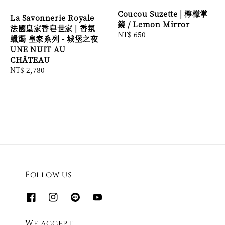
Coucou Suzette | 檸檬掌
La Savonnerie Royale
鏡 / Lemon Mirror
法國皇家香皂世家 | 香氛
Regular
NT$ 650
蠟燭 皇家系列 - 城堡之夜
price
UNE NUIT AU
CHÂTEAU
Regular
NT$ 2,780
price
Follow us
We accept