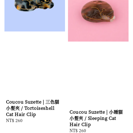
Coucou Suzette | 三色貓
小髮夾 / Tortoiseshell
Coucou Suzette | 小睡貓
Cat Hair Clip
小髮夾 / Sleeping Cat
Regular
NT$ 260
Hair Clip
price
Regular
NT$ 260