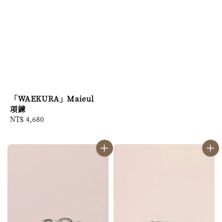
「WAEKURA」Maieul
項鍊
Regular
NT$ 4,680
price