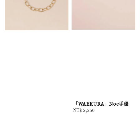
「WAEKURA」Noe手環
Regular
NT$ 2,250
price