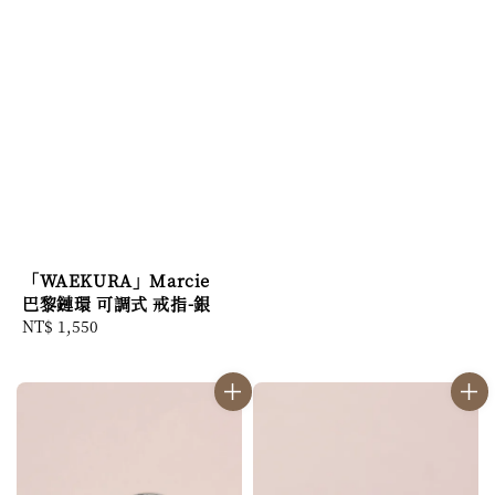
price
「WAEKURA」Marcie
巴黎鏈環 可調式 戒指-銀
Regular
NT$ 1,550
price