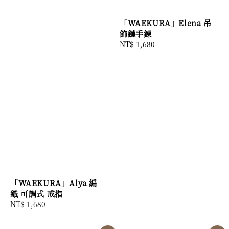
「WAEKURA」Elena 吊
飾鏈手鍊
Regular
NT$ 1,680
price
「WAEKURA」Alya 編
織 可調式 戒指
Regular
NT$ 1,680
price