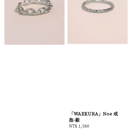
「WAEKURA」Noe 戒
指-銀
Regular
NT$ 1,580