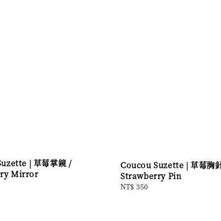
Suzette | 草莓掌鏡 /
Coucou Suzette | 草莓胸針
ry Mirror
Strawberry Pin
Regular
NT$ 350
price