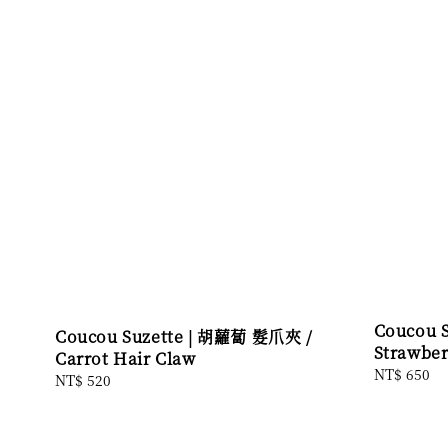
Coucou 
Coucou Suzette | 胡蘿蔔 髮爪夾 /
Strawber
Carrot Hair Claw
Regular
NT$ 650
Regular
NT$ 520
price
price