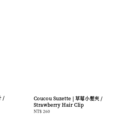
 /
Coucou Suzette | 草莓小髮夾 /
Strawberry Hair Clip
Regular
NT$ 260
price