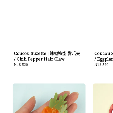
Coucou Suzette | 辣椒造型 髮爪夾
Coucou 
/ Chili Pepper Hair Claw
/ Eggpla
Regular
NT$ 520
Regular
NT$ 520
price
price