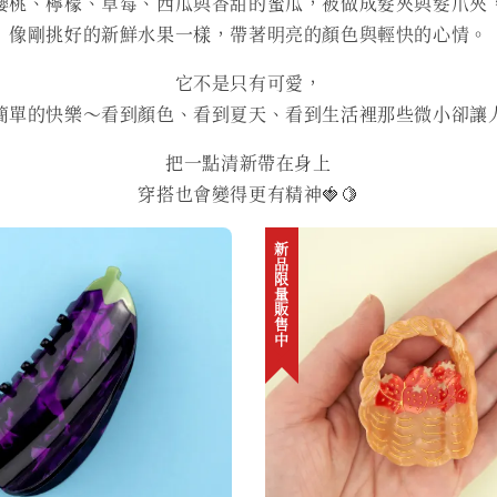
櫻桃、檸檬、草莓、西瓜與香甜的蜜瓜，被做成髮夾與髮爪夾
像剛挑好的新鮮水果一樣，帶著明亮的顏色與輕快的心情。
它不是只有可愛，
簡單的快樂～看到顏色、看到夏天、看到生活裡那些微小卻讓
把一點清新帶在身上
穿搭也會變得更有精神🍓🍋
新品限量販售中