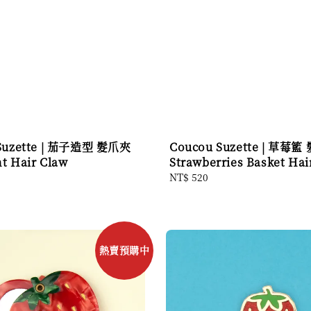
Suzette | 茄子造型 髮爪夾
Coucou Suzette | 草莓籃
nt Hair Claw
Strawberries Basket Hai
Regular
NT$ 520
price
熱賣預購中