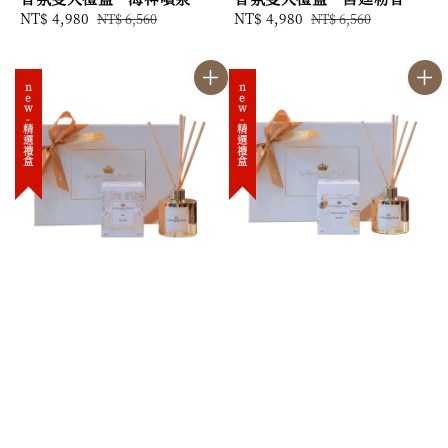
Sale
NT$ 4,980
Regular
Sale
NT$ 4,980
Regular
NT$ 6,560
NT$ 6,560
price
price
price
price
new-精選禮盒
new-精選禮盒