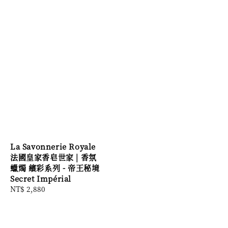
La Savonnerie Royale
法國皇家香皂世家 | 香氛
蠟燭 繽彩系列 - 帝王秘境
Secret Impérial
Regular
NT$ 2,880
price