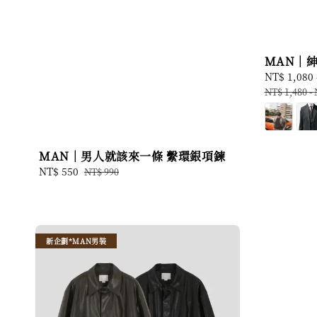
MAN｜
Sale
NT$ 1,080
price
NT$ 1,480
-
MAN｜男人就該來一條 繫環銀項鍊
Sale
NT$ 550
Regular
NT$ 990
price
price
新企劃*MAN男裝