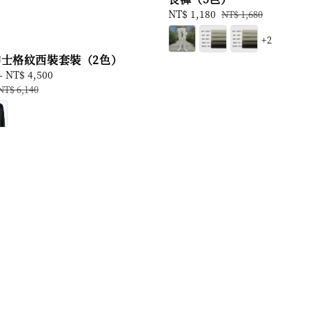
Sale
NT$ 1,180
Regular
NT$ 1,680
price
price
+2
紳士格紋西裝套裝（2色）
-
NT$ 4,500
Regular
price
NT$ 6,140