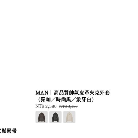
MAN｜高品質帥氣皮革夾克外套
（深咖／時尚黑／象牙白）
Sale
NT$ 2,580
Regular
NT$ 3,180
price
price
式鬆緊帶