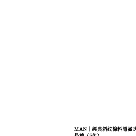
MAN｜經典斜紋棉料隱藏
長褲（5色）