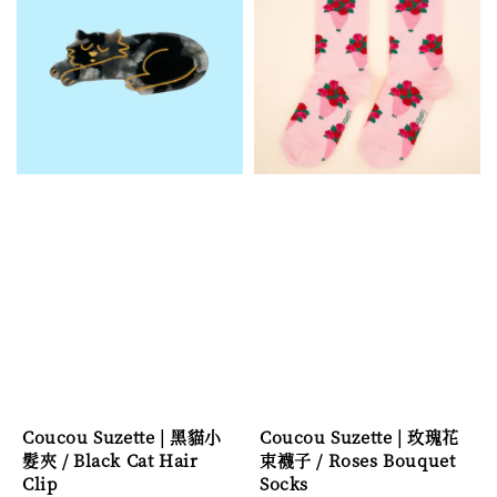
Coucou Suzette | 黑貓小
Coucou Suzette | 玫瑰花
髮夾 / Black Cat Hair
束襪子 / Roses Bouquet
Clip
Socks