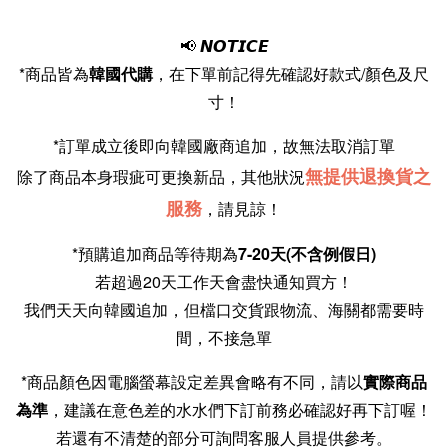
📢
𝙉𝙊𝙏𝙄𝘾𝙀
*商品皆為
韓國代購
，在下單前記得先確認好款式/顏色及尺
寸！
*訂單成立後即向韓國廠商追加，故無法取消訂單
無提供退換貨之
除了商品本身瑕疵可更換新品，其他狀況
服務
，請見諒！
*預購追加商品等待期為
7-20天(不含例假日)
若超過20天工作天會盡快通知買方！
我們天天向韓國追加，但檔口交貨跟物流、海關都需要時
間，不接急單
*商品顏色因電腦螢幕設定差異會略有不同，請以
實際商品
為準
，建議在意色差的水水們下訂前務必確認好再下訂喔！
若還有不清楚的部分可詢問客服人員提供參考。