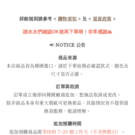
詳細規則請參考 <
購物須知
> 及 <
退貨政策
>
請水水們確認OK後再下單唷！非常感謝🙏
📢
NOTICE 公告
商品來源
本店商品皆為韓國進口，請於下單前務必確認款式、顏色及
尺寸是否正確。
訂單與取消
訂單成立後即向韓國廠商追加，恕無法取消或更改。
除非商品本身有重大瑕疵可更換新品，其餘情況皆不提供退
換貨服務，敬請理解。
追加預購時間
追加預購商品需
等待約 7–20 個工作天（不含例假日）
。