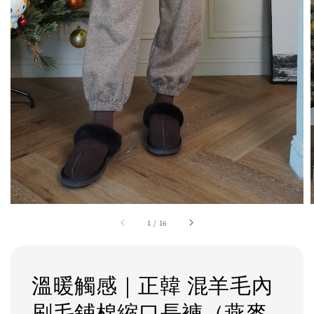
1
/
16
溫暖觸感｜正韓 混羊毛內
刷毛鋪棉縮口長褲（燕麥