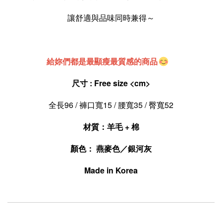
讓舒適與品味同時兼得～
給妳們都是最顯瘦最質感的商品
尺寸 : Free size 
<cm>
全長96 / 褲口寬15 / 腰寬35 / 臀寬52
材質：羊毛 + 棉
顏色：
 燕麥色
／銀河灰
Made in Korea