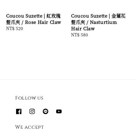
Coucou Suzette | 紅玫瑰
Coucou Suzette | 金蓮花
髮爪夾 / Rose Hair Claw
髮爪夾 / Nasturtium
Regular
NT$ 520
Hair Claw
price
Regular
NT$ 580
price
Follow us
We accept