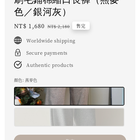
色／銀河灰）
Sale
NT$ 1,680
Regular
售完
NT$ 2,180
price
price
Worldwide shipping
Secure payments
Authentic products
顏色
: 燕麥色