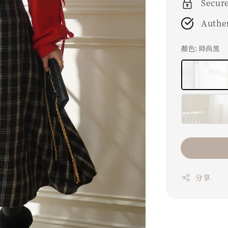
Secur
Authe
顏色
: 時尚黑
分享