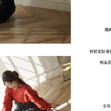
法
輕鬆駕馭優
無論
全長5