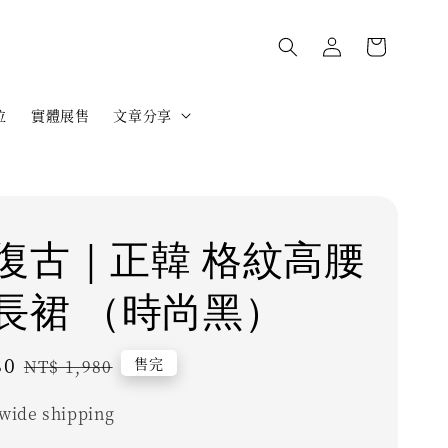
位
實體展售
文章分享
復古｜正韓 格紋高腰
長裙 （時尚黑）
80
Regular
售完
NT$ 1,980
price
wide shipping