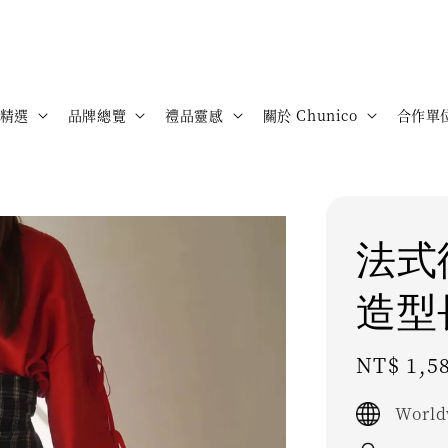
精選
品牌總覽
禮品靈感
關於 Chunico
合作單
法式
造型
Sale
NT$ 1,5
price
World