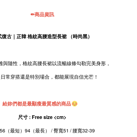
✏商品資訊
式復古｜正韓 格紋高腰造型長裙 （時尚黑）
雅與隨性，格紋高腰長裙以流暢線條勾勒完美身形，
是日常穿搭還是特別場合，都能展現自信光芒！
給妳們都是最顯瘦最質感的商品
尺寸 : Free size 
<cm>
6（最短）94（最長） / 臀寬51 / 腰寬32-39