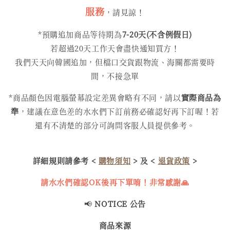
服務
，請見諒！
*預購追加商品等待期為
7-20天(不含例假日)
若超過20天工作天會盡快通知買方！
我們天天向韓國追加，但檔口交貨跟物流、海關都需要時
間，不接急單
*商品顏色因電腦螢幕設定差異會略有不同，請以
實際商品為
準
，建議在意色差的水水們下訂前務必確認好再下訂喔！若
還有不清楚的部分可詢問客服人員提供參考。
詳細規則請參考 <
購物須知
> 及 <
退貨政策
>
請水水們確認OK後再下單唷！非常感謝🙏
📢
NOTICE 公告
商品來源