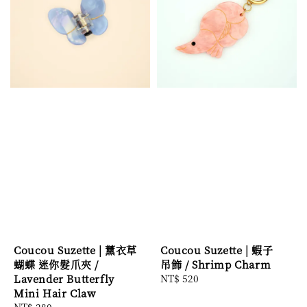
Coucou Suzette | 薰衣草
Coucou Suzette | 蝦子
蝴蝶 迷你髮爪夾 /
吊飾 / Shrimp Charm
Lavender Butterfly
Regular
NT$ 520
Mini Hair Claw
price
Regular
NT$ 280