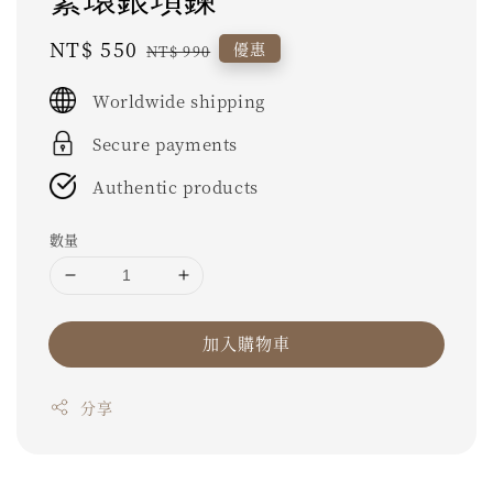
繫環銀項鍊
Sale
NT$ 550
Regular
優惠
NT$ 990
price
price
Worldwide shipping
Secure payments
Authentic products
數量
加入購物車
分享