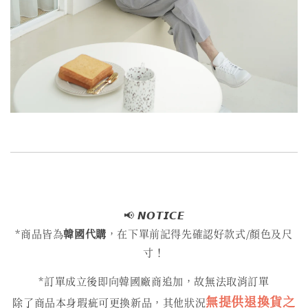
📢
𝙉𝙊𝙏𝙄𝘾𝙀
*商品皆為
韓國代購
，在下單前記得先確認好款式/顏色及尺
寸！
*訂單成立後即向韓國廠商追加，故無法取消訂單
無提供退換貨之
除了商品本身瑕疵可更換新品，其他狀況