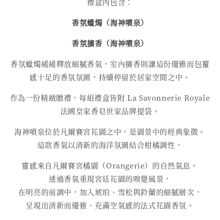
禮盒內包含：
香氛蠟燭（海神噴泉）
香氛擴香（海神噴泉）
香氛蠟燭緩緩釋放細膩香氣，室內擴香則讓這份優雅而包覆
感十足的香氛氛圍，持續停留於居家空間之中。
作為一份精緻贈禮，每組禮盒皆附 La Savonnerie Royale
法國皇家香皂世家品牌提袋。
海神噴泉位於凡爾賽宮花園之中，是園景中的經典象徵。
這款香氣以清新的海洋氛圍結合柑橘調性，
靈感來自凡爾賽宮橘園（Orangerie）的自然氣息。
透過香氣重現宮廷花園的嗅覺風景，
在明亮的前調中，加入琥珀、雪松與鈴蘭的細膩層次，
呈現出清新而優雅、充滿空氣感的法式花園香氛。