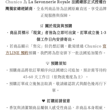
Chunico 為
La Savonnerie Royale
法國總部正式授權台
灣獨家總經銷商
，全系列商品皆為法國原廠直送，享受品牌
正規服務與保障。
🛒
關於現貨與預購
・
商品頁標示「現貨」者皆為立即可出貨，訂單成立後 1-3
個工作日內安排寄出。
・若商品顯示「售完」但仍想訂購，歡迎透過 Chunico
官
方LINE 預約
預購，我們將為您安排下一批法國追加製作。
💡
預購須知
・預購商品將依訂單順序向法國總公司追加，預計需等待約
45-60 天工作日（依物流進度為主）。
・預購訂單成立後無法取消，敬請確認款式與顏色後再行下
單。
🖤
訂購前請留意
・香氛與清潔類商品屬個人感受性商品，非商品本身瑕疵，