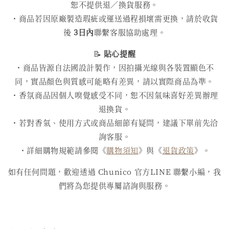
恕不提供退／換貨服務。
・商品若因原廠製造瑕疵或運送過程損壞需更換，請於收貨
後
3日內
聯繫客服協助處理。
📝
貼心提醒
・商品皆源自法國設計製作，因拍攝光線與各裝置顯色不
同，實品顏色與質感可能略有差異，請以實際商品為準。
・香氛商品因個人嗅覺感受不同，恕不因氣味喜好差異辦理
退換貨。
・若對香氣、使用方式或商品細節有疑問，建議下單前先洽
詢客服。
・詳細購物規範請參閱《
購物須知
》與《
退貨政策
》。
如有任何問題，歡迎透過 Chunico 官方LINE 聯繫小編，我
們將為您提供專屬諮詢與服務。