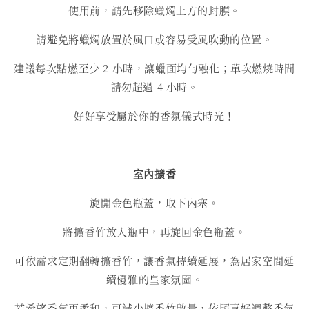
使用前，請先移除蠟燭上方的封膜。
請避免將蠟燭放置於風口或容易受風吹動的位置。
建議每次點燃至少 2 小時，讓蠟面均勻融化；單次燃燒時間
請勿超過 4 小時。
好好享受屬於你的香氛儀式時光！
室內擴香
旋開金色瓶蓋，取下內塞。
將擴香竹放入瓶中，再旋回金色瓶蓋。
可依需求定期翻轉擴香竹，讓香氣持續延展，為居家空間延
續優雅的皇家氛圍。
若希望香氣更柔和，可減少擴香竹數量，依照喜好調整香氣