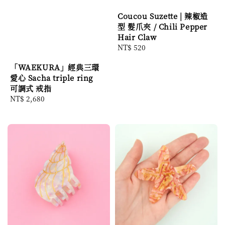
Coucou Suzette | 辣椒造
型 髮爪夾 / Chili Pepper
Hair Claw
Regular
NT$ 520
price
「WAEKURA」經典三環
愛心 Sacha triple ring
可調式 戒指
Regular
NT$ 2,680
price