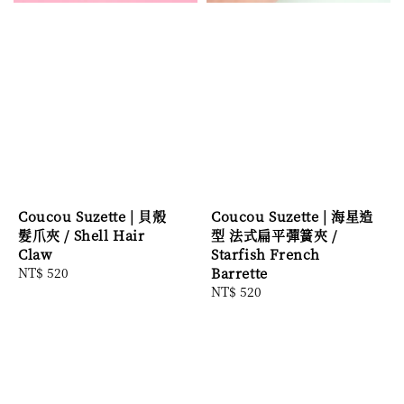
Coucou Suzette | 貝殼
Coucou Suzette | 海星造
髮爪夾 / Shell Hair
型 法式扁平彈簧夾 /
Claw
Starfish French
Regular
NT$ 520
Barrette
price
Regular
NT$ 520
price