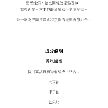
點燃蠟燭，讓空間綻放優雅香氣；
擴香則在日常中靜靜延續這份氣味記憶。
是一款為空間打造柔和氛圍的經典香氛組合。
成分說明
香氛蠟燭
採用高品質植物蠟製成，結合：
大豆油
椰子油
芒果脂