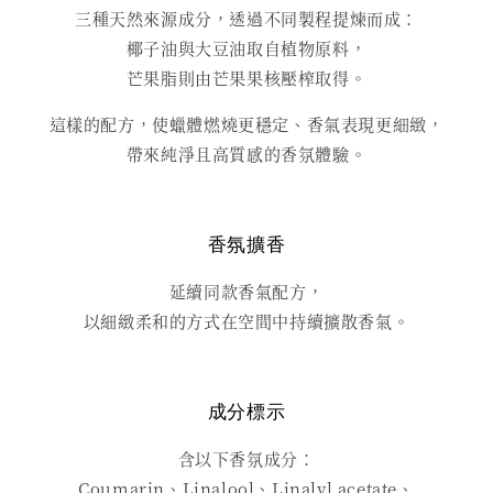
三種天然來源成分，透過不同製程提煉而成：
椰子油與大豆油取自植物原料，
芒果脂則由芒果果核壓榨取得。
這樣的配方，使蠟體燃燒更穩定、香氣表現更細緻，
帶來純淨且高質感的香氛體驗。
香氛擴香
延續同款香氣配方，
以細緻柔和的方式在空間中持續擴散香氣。
成分標示
含以下香氛成分：
Coumarin、Linalool、Linalyl acetate、