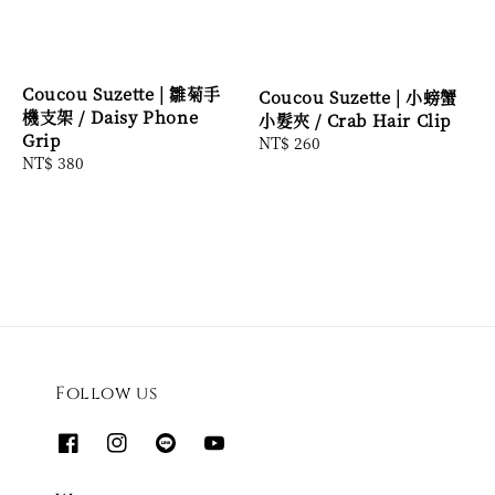
Coucou Suzette | 雛菊手
Coucou Suzette | 小螃蟹
機支架 / Daisy Phone
小髮夾 / Crab Hair Clip
Grip
Regular
NT$ 260
Regular
NT$ 380
price
price
Follow us