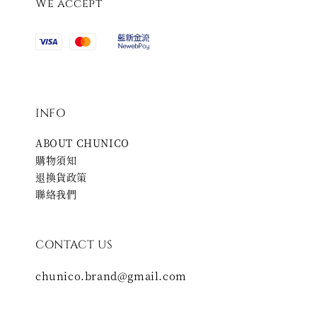
We accept
INFO
ABOUT CHUNICO
購物須知
退換貨政策
聯絡我們
CONTACT US
chunico.brand@gmail.com