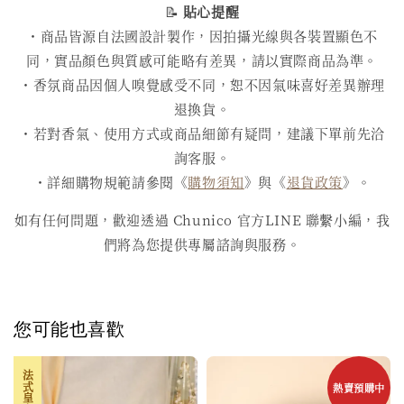
📝
貼心提醒
・商品皆源自法國設計製作，因拍攝光線與各裝置顯色不
同，實品顏色與質感可能略有差異，請以實際商品為準。
・香氛商品因個人嗅覺感受不同，恕不因氣味喜好差異辦理
退換貨。
・若對香氣、使用方式或商品細節有疑問，建議下單前先洽
詢客服。
・詳細購物規範請參閱《
購物須知
》與《
退貨政策
》。
如有任何問題，歡迎透過 Chunico 官方LINE 聯繫小編，我
們將為您提供專屬諮詢與服務。
您可能也喜歡
熱賣預購中