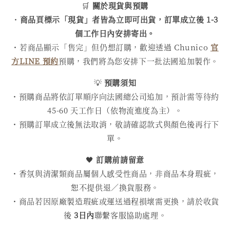
🛒
關於現貨與預購
・
商品頁標示「現貨」者皆為立即可出貨，訂單成立後 1-3
個工作日內安排寄出。
・若商品顯示「售完」但仍想訂購，歡迎透過 Chunico
官
方LINE 預約
預購，我們將為您安排下一批法國追加製作。
💡
預購須知
・預購商品將依訂單順序向法國總公司追加，預計需等待約
45-60 天工作日（依物流進度為主）。
・預購訂單成立後無法取消，敬請確認款式與顏色後再行下
單。
🖤
訂購前請留意
・香氛與清潔類商品屬個人感受性商品，非商品本身瑕疵，
恕不提供退／換貨服務。
・商品若因原廠製造瑕疵或運送過程損壞需更換，請於收貨
後
3日內
聯繫客服協助處理。