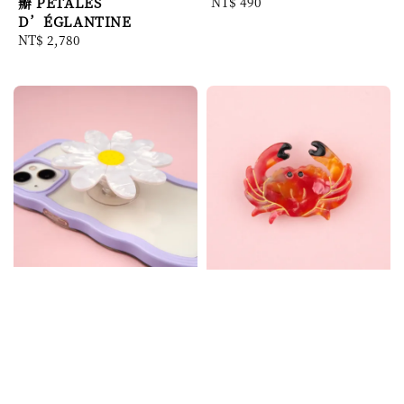
瓣 PÉTALES
Regular
NT$ 490
D’ÉGLANTINE
price
Regular
NT$ 2,780
price