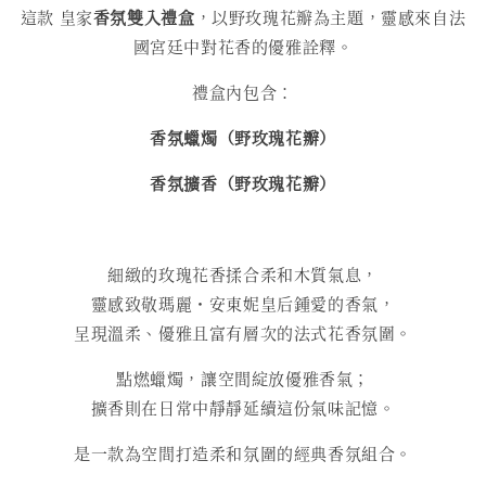
這款 皇家
香氛雙入禮盒
，以野玫瑰花瓣為主題，靈感來自法
國宮廷中對花香的優雅詮釋。
禮盒內包含：
香氛蠟燭（野玫瑰花瓣）
香氛擴香（野玫瑰花瓣）
細緻的玫瑰花香揉合柔和木質氣息，
靈感致敬瑪麗・安東妮皇后鍾愛的香氣，
呈現溫柔、優雅且富有層次的法式花香氛圍。
點燃蠟燭，讓空間綻放優雅香氣；
擴香則在日常中靜靜延續這份氣味記憶。
是一款為空間打造柔和氛圍的經典香氛組合。