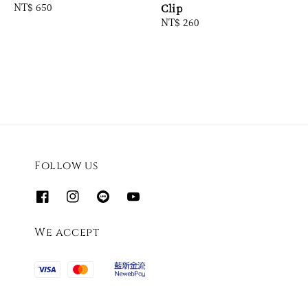
Regular
NT$ 650
Clip
price
Regular
NT$ 260
price
Follow us
We accept