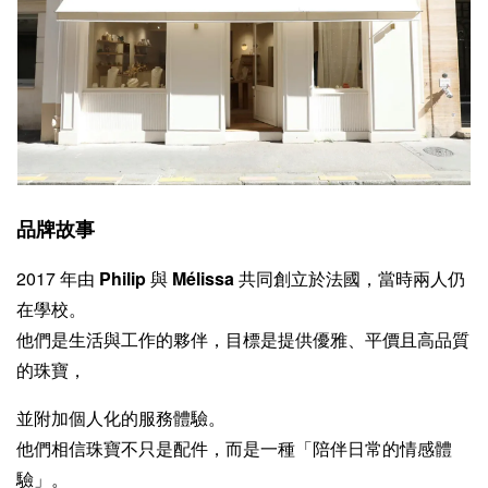
品牌故事
2017 年由
Philip
與
Mélissa
共同創立於法國，當時兩人仍
在學校。
他們是生活與工作的夥伴，目標是提供優雅、平價且高品質
的珠寶，
並附加個人化的服務體驗。
他們相信珠寶不只是配件，而是一種「陪伴日常的情感體
驗」。