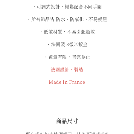
・可調式設計，輕鬆配合不同手圍
・所有飾品皆 防水、防氧化、不易變黑
・低敏材質，不易引起過敏
・法國製 3微米鍍金
・數量有限，售完為止
法國設計、製造
Made in France
商品尺寸