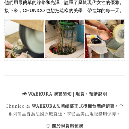
他們用最簡單的線條和光澤，詮釋了屬於現代女性的優雅。
接下來，CHUNICO 也想把這樣的美學，帶進妳的每一天。
📢 WAEKURA 購買
須知 | 現貨・預購說明
Chunico 為
WAEKURA
法國總部正式授權台灣經銷商
，全
系列商品皆為法國原廠直送，享受品牌正規服務與保障。
🛒
關於現貨與預購