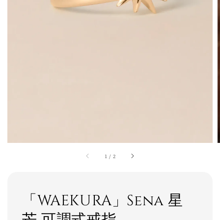
1
/
2
「WAEKURA」Sena 星
芒 可調式戒指