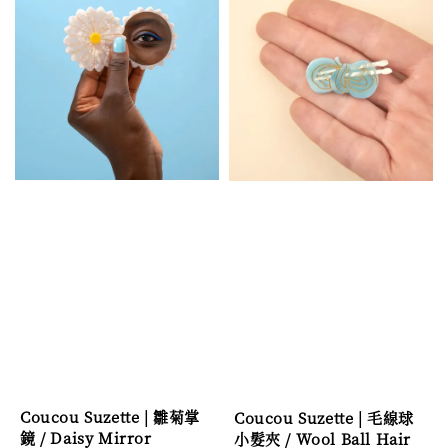
Coucou Suzette | 雛菊掌
Coucou Suzette | 毛線球
鏡 / Daisy Mirror
小髮夾 / Wool Ball Hair