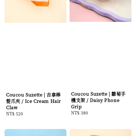
Coucou Suzette | 雛菊手
Coucou Suzette | 吉拿棒
機支架 / Daisy Phone
髮爪夾 / Ice Cream Hair
Grip
Claw
Regular
NT$ 380
Regular
NT$ 520
price
price