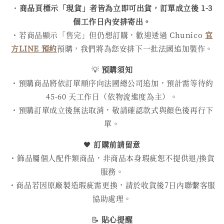
・
商品頁標示「現貨」者皆為立即可出貨，訂單成立後 1-3
個工作日內安排寄出。
・若商品顯示「售完」但仍想訂購，歡迎透過 Chunico
官
方LINE 預約
預購，我們將為您安排下一批法國追加製作。
💡
預購須知
・預購商品將依訂單順序向法國總公司追加，預計需等待約
45-60 天工作日（依物流進度為主）。
・預購訂單成立後無法取消，敬請確認款式與顏色後再行下
單。
🖤
訂購前請留意
・飾品屬個人配件類商品，非商品本身瑕疵恕不提供退/換貨
服務。
・商品若因原廠製造瑕疵需更換，請於收貨後7日內聯繫客服
協助處理。
📝
貼心提醒