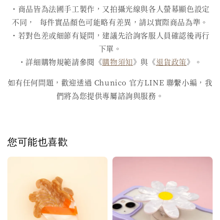
・商品皆為法國手工製作，又拍攝光線與各人螢幕顯色設定
不同， 每件實品顏色可能略有差異，請以實際商品為準。
・若對色差或細節有疑問，建議先洽詢客服人員確認後再行
下單。
・詳細購物規範請參閱《
購物須知
》與《
退貨政策
》。
如有任何問題，歡迎透過 Chunico 官方LINE 聯繫小編，我
們將為您提供專屬諮詢與服務。
您可能也喜歡