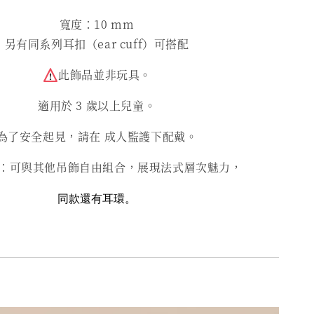
寬度：10 mm
另有同系列耳扣（ear cuff）可搭配
此飾品並非玩具。
適用於 3 歲以上兒童。
為了安全起見，請在 成人監護下配戴。
：可與其他吊飾自由組合，展現法式層次魅力，
同款還有耳環。