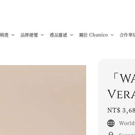
精選
品牌總覽
禮品靈感
關於 Chunico
合作單
「W
Ve
Regular
NT$ 3,6
price
World