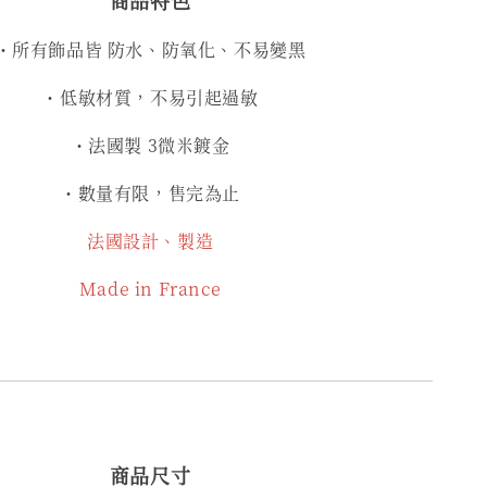
・所有飾品皆 防水、防氧化、不易變黑
・低敏材質，不易引起過敏
・法國製 3微米鍍金
・數量有限，售完為止
法國設計、製造
Made in France
商品尺寸