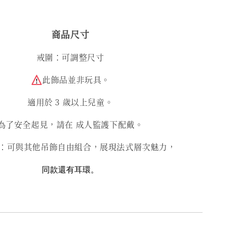
商品尺寸
戒圍：可調整尺寸
此飾品並非玩具。
適用於 3 歲以上兒童。
為了安全起見，請在 成人監護下配戴。
：可與其他吊飾自由組合，展現法式層次魅力，
同款還有耳環。