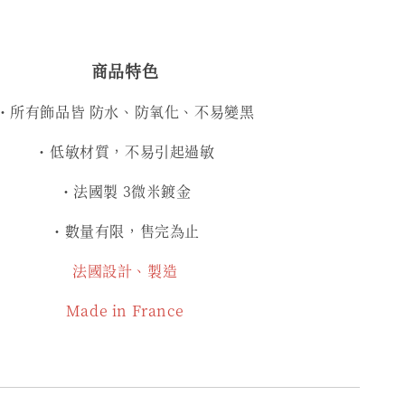
商品特色
・所有飾品皆 防水、防氧化、不易變黑
・低敏材質，不易引起過敏
・法國製 3微米鍍金
・數量有限，售完為止
法國設計、製造
Made in France