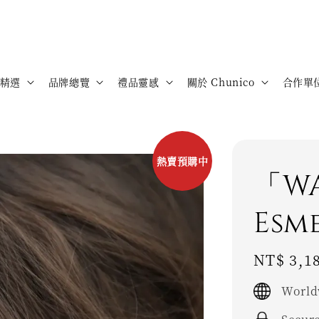
精選
品牌總覽
禮品靈感
關於 Chunico
合作單
熱賣預購中
「W
Esm
Regular
NT$ 3,1
price
World