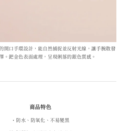
的開口手環設計，能自然捕捉並反射光線，讓手腕散發
澤。鈀金色表面處理，呈現俐落的銀色質感。
商品特色
・防水、防氧化、不易變黑