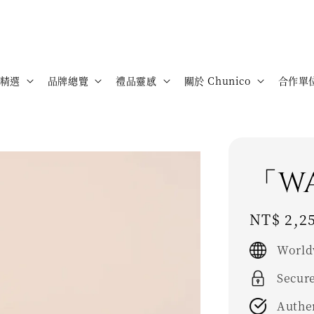
精選
品牌總覽
禮品靈感
關於 Chunico
合作單
「W
Regular
NT$ 2,2
price
World
Secur
Authe