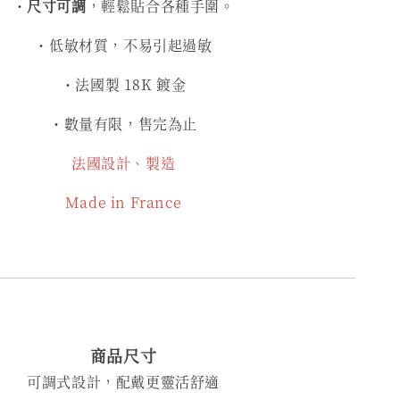
・
尺寸可調
，輕鬆貼合各種手圍。
・低敏材質，不易引起過敏
・法國製 18K 鍍金
・數量有限，售完為止
法國設計、製造
Made in France
商品尺寸
可調式設計，配戴更靈活舒適