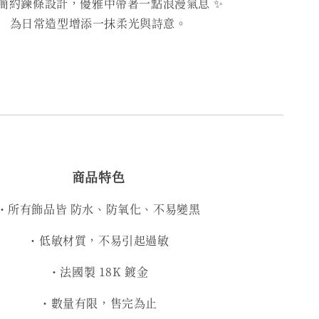
簡約鍊條設計，優雅中帶著一點浪漫氣息 ✨
為日常造型增添一抹柔光與詩意。
商品特色
・所有飾品皆 防水、防氧化、不易變黑
・低敏材質，不易引起過敏
・法國製 18K 鍍金
・數量有限，售完為止