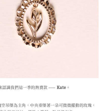
來認識我們這一季的熱賣款 ——
Kate
。
鏤空吊墜為主角，中央垂墜著一朵可微微擺動的玫瑰，