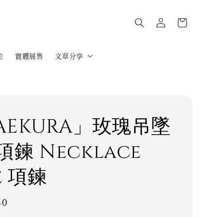
位
實體展售
文章分享
AEKURA」玫瑰吊墜
鍊 Necklace
e 項鍊
80