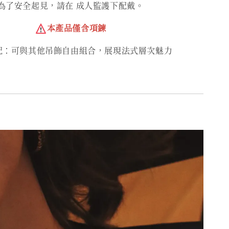
為了安全起見，請在 成人監護下配戴。
本產品僅含項鍊
配：可與其他吊飾自由組合，展現法式層次魅力