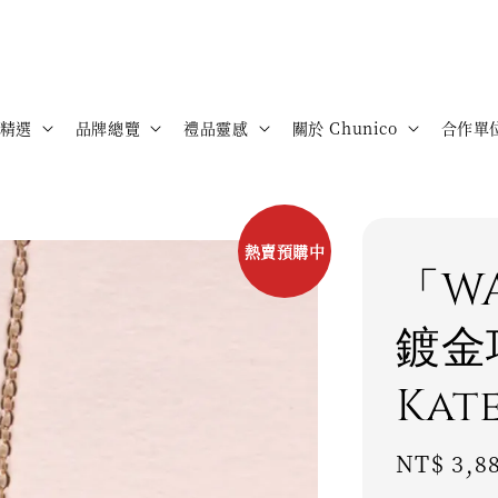
精選
品牌總覽
禮品靈感
關於 Chunico
合作單
熱賣預購中
「W
鍍金項
Kat
Regular
NT$ 3,8
price