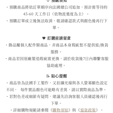
💡
預購須知
・預購商品將依訂單順序向法國總公司追加，預計需等待約
45-60 天工作日（依物流進度為主）。
・預購訂單成立後無法取消，敬請確認款式與顏色後再行下
單。
🖤
訂購前請留意
・飾品屬個人配件類商品，非商品本身瑕疵恕不提供退/換貨
服務。
・商品若因原廠製造瑕疵需更換，請於收貨後7日內聯繫客服
協助處理。
📝
貼心提醒
・商品皆為法國手工製作，又拍攝光線與各人螢幕顯色設定
不同， 每件實品顏色可能略有差異，請以實際商品為準。
・若對色差或細節有疑問，建議先洽詢客服人員確認後再行
下單。
・詳細購物規範請參閱《
購物須知
》與《
退貨政策
》。