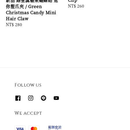
新品 綠聖誕糖果蝴蝶結 迷
Regular
NT$ 260
你髮爪夾 / Green
price
Christmas Candy Mini
Hair Claw
Regular
NT$ 280
price
Follow us
We accept