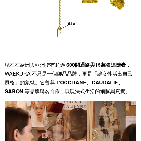
現在在歐洲與亞洲擁有超過
600間通路與15萬名追隨者
，
WAEKURA 不只是一個飾品品牌，更是「讓女性活出自己
風格」的象徵。它曾與
L’OCCITANE、CAUDALIE、
SABON
等品牌聯名合作，展現法式生活的細膩與真實。