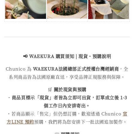
📢 WAEKURA 購買
須知 | 現貨・預購說明
Chunico 為
WAEKURA
法國總部正式授權台灣經銷商
，全
系列商品皆為法國原廠直送，享受品牌正規服務與保障。
🛒
關於現貨與預購
・
商品頁標示「現貨」者皆為立即可出貨，訂單成立後 1-3
個工作日內安排寄出。
・若商品顯示「售完」但仍想訂購，歡迎透過 Chunico
官
方LINE 預約
預購，我們將為您安排下一批法國追加製作。