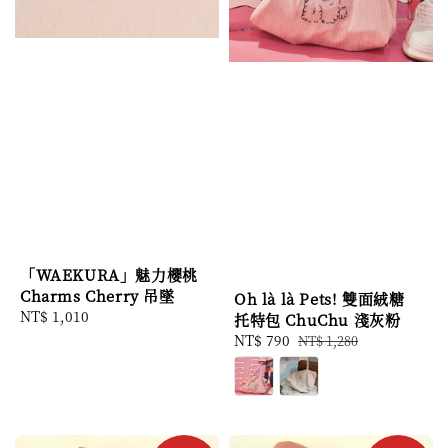
「WAEKURA」魅力櫻桃
Charms Cherry 吊墜
Oh là là Pets! 雙面絨糖
Regular
NT$ 1,010
托特包 ChuChu 淺灰粉
price
Sale
NT$ 790
Regular
NT$ 1,280
price
price