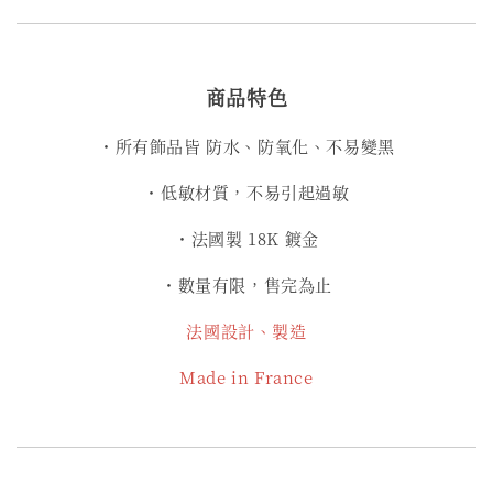
商品特色
・所有飾品皆 防水、防氧化、不易變黑
・低敏材質，不易引起過敏
・法國製 18K 鍍金
・數量有限，售完為止
法國設計、製造
Made in France