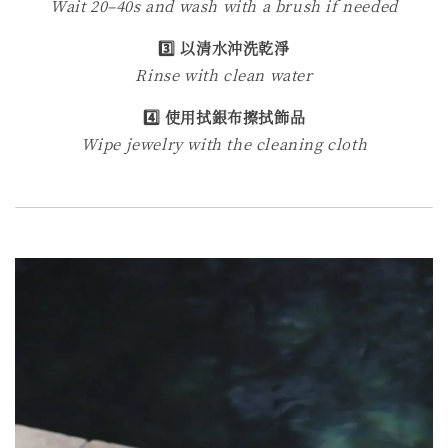
Wait 20–40s and wash with a brush if needed
3️⃣ 以清水沖洗乾淨
Rinse with clean water
4️⃣ 使用拭銀布擦拭飾品
Wipe jewelry with the cleaning cloth