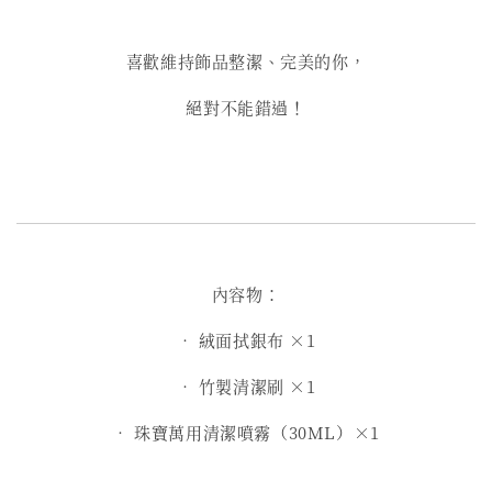
喜歡維持飾品整潔、完美的你，
絕對不能錯過！
內容物：
• 絨面拭銀布 ×1
• 竹製清潔刷 ×1
• 珠寶萬用清潔噴霧（30ML）×1