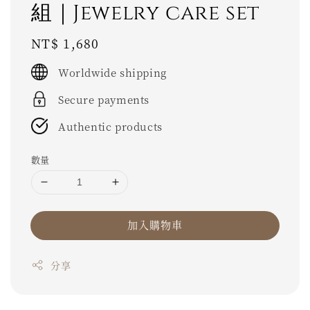
組｜Jewelry care set
Regular
NT$ 1,680
price
Worldwide shipping
Secure payments
Authentic products
數量
加入購物車
分享