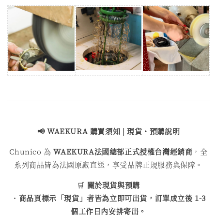
📢 WAEKURA 購買
須知 | 現貨・預購說明
Chunico 為
WAEKURA
法國總部正式授權台灣經銷商
，全
系列商品皆為法國原廠直送，享受品牌正規服務與保障。
🛒
關於現貨與預購
・
商品頁標示「現貨」者皆為立即可出貨，訂單成立後 1-3
個工作日內安排寄出。