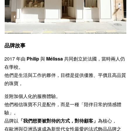
品牌故事
2017 年由
Philip
與
Mélissa
共同創立於法國，當時兩人仍
在學校。
他們是生活與工作的夥伴，目標是提供優雅、平價且高品質
的珠寶，
並附加個人化的服務體驗。
他們相信珠寶不只是配件，而是一種「陪伴日常的情感體
驗」。
品牌以
「我們想要被對待的方式，對待顧客」
為核心，
在歐洲與亞洲迅速成為新世代女性最愛的法式飾品品牌之