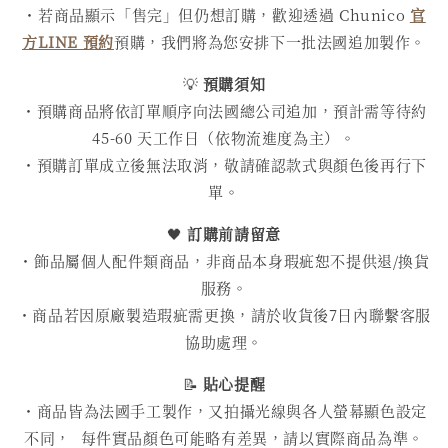
・若商品顯示「售完」但仍想訂購，歡迎透過 Chunico
官
方LINE 預約
預購，我們將為您安排下一批法國追加製作。
💡
預購須知
・預購商品將依訂單順序向法國總公司追加，預計需等待約
45-60 天工作日（依物流進度為主）。
・預購訂單成立後無法取消，敬請確認款式與顏色後再行下
單。
🖤
訂購前請留意
・飾品屬個人配件類商品，非商品本身瑕疵恕不提供退/換貨
服務。
・商品若因原廠製造瑕疵需更換，請於收貨後7日內聯繫客服
協助處理。
📝
貼心提醒
・商品皆為法國手工製作，又拍攝光線與各人螢幕顯色設定
不同， 每件實品顏色可能略有差異，請以實際商品為準。