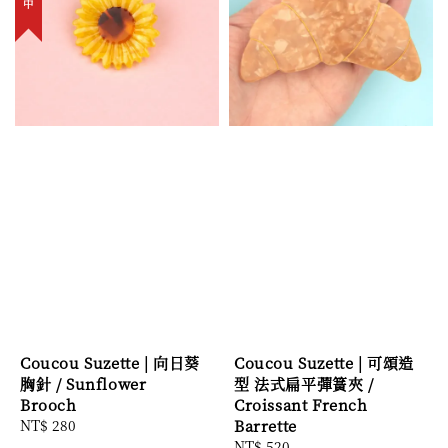
Coucou Suzette | 向日葵
Coucou Suzette | 可頌造
胸針 / Sunflower
型 法式扁平彈簧夾 /
Brooch
Croissant French
Regular
NT$ 280
Barrette
price
Regular
NT$ 520