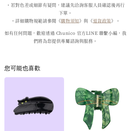
・若對色差或細節有疑問，建議先洽詢客服人員確認後再行
下單。
・詳細購物規範請參閱《
購物須知
》與《
退貨政策
》。
如有任何問題，歡迎透過 Chunico 官方LINE 聯繫小編，我
們將為您提供專屬諮詢與服務。
您可能也喜歡