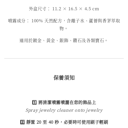
外盒尺寸： 11.2 × 16.5 × 4.5 cm
噴霧成分： 100% 天然配方，含離子水、蘆薈與香茅萃取
物。
適用於鍍金、黃金、銀飾、鑽石及各類寶石。
保養須知
1️⃣ 將清潔噴霧噴灑在您的飾品上
Spray jewelry cleaner onto jewelry
2️⃣ 靜置 20 至 40 秒，必要時可使用刷子輕刷