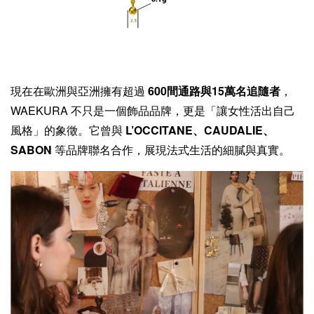
現在在歐洲與亞洲擁有超過
600間通路與15萬名追隨者
，
WAEKURA 不只是一個飾品品牌，更是「讓女性活出自己
風格」的象徵。它曾與
L’OCCITANE、CAUDALIE、
SABON
等品牌聯名合作，展現法式生活的細膩與真實。