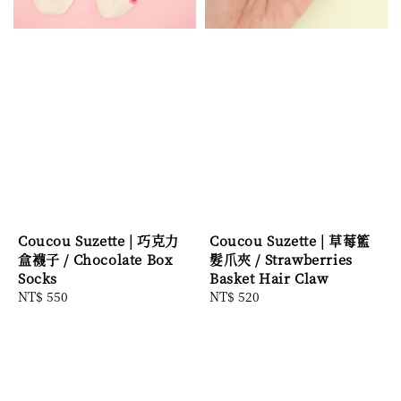
Coucou Suzette | 巧克力
Coucou Suzette | 草莓籃
盒襪子 / Chocolate Box
髮爪夾 / Strawberries
Socks
Basket Hair Claw
Regular
NT$ 550
Regular
NT$ 520
price
price