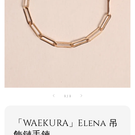
1
/
1
「WAEKURA」Elena 吊
飾鏈手鍊