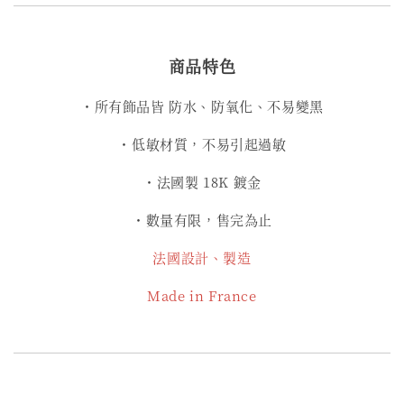
商品特色
・所有飾品皆 防水、防氧化、不易變黑
・低敏材質，不易引起過敏
・法國製 18K 鍍金
・數量有限，售完為止
法國設計、製造
Made in France