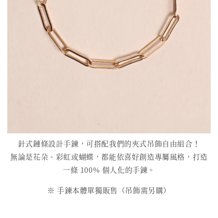
針式鏈條設計手鍊，可搭配我們的夾式吊飾自由組合！
無論是花朵、彩虹或蝴蝶，都能依喜好創造專屬風格，打造
一條 100% 個人化的手鍊。
※ 手鍊本體單獨販售（吊飾需另購）