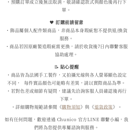
・預購訂單成立後無法取消，敬請確認款式與顏色後再行下
單。
🖤
訂購前請留意
・飾品屬個人配件類商品，非商品本身瑕疵恕不提供退/換貨
服務。
・商品若因原廠製造瑕疵需更換，請於收貨後7日內聯繫客服
協助處理。
📝
貼心提醒
・商品皆為法國手工製作，又拍攝光線與各人螢幕顯色設定
不同， 每件實品顏色可能略有差異，請以實際商品為準。
・若對色差或細節有疑問，建議先洽詢客服人員確認後再行
下單。
・詳細購物規範請參閱《
購物須知
》與《
退貨政策
》。
如有任何問題，歡迎透過 Chunico 官方LINE 聯繫小編，我
們將為您提供專屬諮詢與服務。