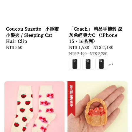
Coucou Suzette | 小睡貓
「Coach」 精品手機殼 深
小髮夾 / Sleeping Cat
灰色經典大C （iPhone
Hair Clip
15、16系列）
Regular
NT$ 260
Sale
NT$ 1,980
-
NT$ 2,180
Regular
price
price
price
NT$ 2,190
-
NT$ 2,280
+7
新品限量販售中