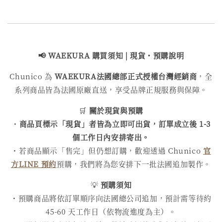
📢 WAEKURA 購買
須知 | 現貨・預購說明
Chunico 為
WAEKURA
法國總部正式授權台灣經銷商
，全
系列商品皆為法國原廠直送，享受品牌正規服務與保障。
🛒
關於現貨與預購
・
商品頁標示「現貨」者皆為立即可出貨，訂單成立後 1-3
個工作日內安排寄出。
・若商品顯示「售完」但仍想訂購，歡迎透過 Chunico
官
方LINE 預約
預購，我們將為您安排下一批法國追加製作。
💡
預購須知
・預購商品將依訂單順序向法國總公司追加，預計需等待約
45-60 天工作日（依物流進度為主）。