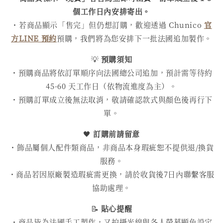
個工作日內安排寄出。
・若商品顯示「售完」但仍想訂購，歡迎透過 Chunico
官
方LINE 預約
預購，我們將為您安排下一批法國追加製作。
💡
預購須知
・預購商品將依訂單順序向法國總公司追加，預計需等待約
45-60 天工作日（依物流進度為主）。
・預購訂單成立後無法取消，敬請確認款式與顏色後再行下
單。
🖤
訂購前請留意
・飾品屬個人配件類商品，非商品本身瑕疵恕不提供退/換貨
服務。
・商品若因原廠製造瑕疵需更換，請於收貨後7日內聯繫客服
協助處理。
📝
貼心提醒
・商品皆為法國手工製作，又拍攝光線與各人螢幕顯色設定