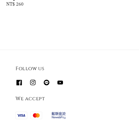
Regular
NT$ 260
price
price
Follow us
We accept