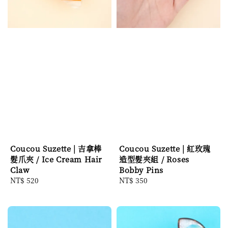
Coucou Suzette | 吉拿棒
Coucou Suzette | 紅玫瑰
髮爪夾 / Ice Cream Hair
造型髮夾組 / Roses
Claw
Bobby Pins
Regular
NT$ 520
Regular
NT$ 350
price
price