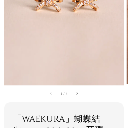
1
/
4
「WAEKURA」蝴蝶結