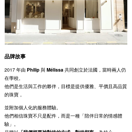
品牌故事
2017 年由
Philip
與
Mélissa
共同創立於法國，當時兩人仍
在學校。
他們是生活與工作的夥伴，目標是提供優雅、平價且高品質
的珠寶，
並附加個人化的服務體驗。
他們相信珠寶不只是配件，而是一種「陪伴日常的情感體
驗」。