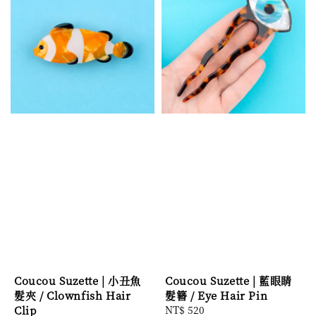
Coucou Suzette | 小丑魚
Coucou Suzette | 藍眼睛
髮夾 / Clownfish Hair
髮簪 / Eye Hair Pin
Clip
Regular
NT$ 520