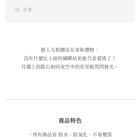
分享
戀人互相贈送花束和禮物，
沒有什麼比上面的蝴蝶結更能代表愛情了！
耳環上的鋯石如同夜空中的星星般閃閃發光。
商品特色
・所有飾品皆 防水、防氧化、不易變黑