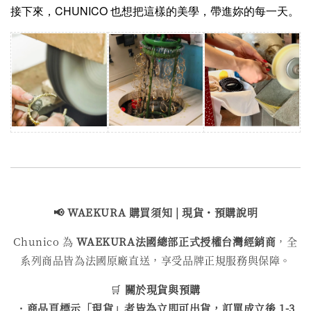
接下來，CHUNICO 也想把這樣的美學，帶進妳的每一天。
📢 WAEKURA 購買
須知 | 現貨・預購說明
Chunico 為
WAEKURA
法國總部正式授權台灣經銷商
，全
系列商品皆為法國原廠直送，享受品牌正規服務與保障。
🛒
關於現貨與預購
・
商品頁標示「現貨」者皆為立即可出貨，訂單成立後 1-3