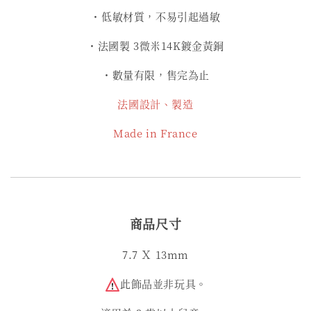
・低敏材質，不易引起過敏
・法國製 3微米14K鍍金黃銅
・數量有限，售完為止
法國設計、製造
Made in France
商品尺寸
7.7 Ｘ 13mm
此飾品並非玩具。