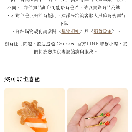
不同， 每件實品顏色可能略有差異，請以實際商品為準。
・若對色差或細節有疑問，建議先洽詢客服人員確認後再行
下單。
・詳細購物規範請參閱《
購物須知
》與《
退貨政策
》。
如有任何問題，歡迎透過 Chunico 官方LINE 聯繫小編，我
們將為您提供專屬諮詢與服務。
您可能也喜歡