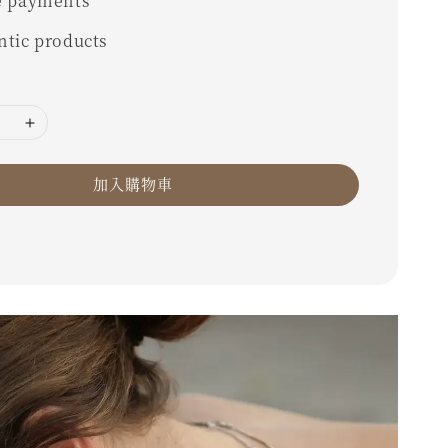
e payments
ntic products
加入購物車