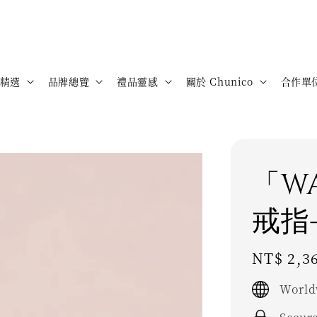
精選
品牌總覽
禮品靈感
關於 Chunico
合作單
「WA
戒指
Regular
NT$ 2,3
price
World