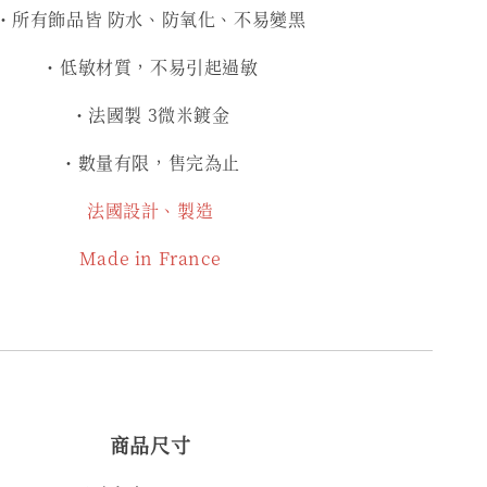
・所有飾品皆 防水、防氧化、不易變黑
・低敏材質，不易引起過敏
・法國製 3微米鍍金
・數量有限，售完為止
法國設計、製造
Made in France
商品尺寸