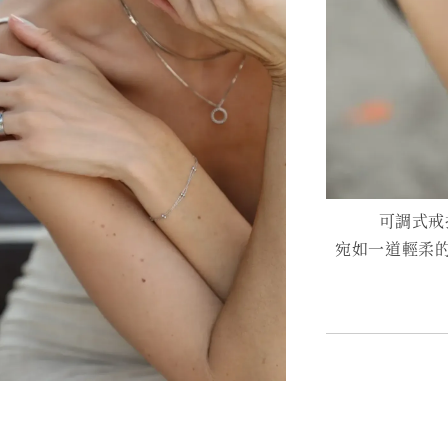
可調式戒
宛如一道輕柔的