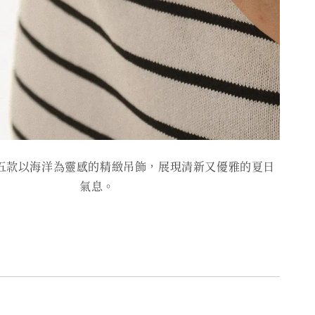
飾有五款以海洋為靈感的精緻吊飾，展現清新又優雅的夏日
氣息。