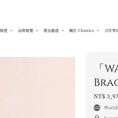
精選
品牌總覽
禮品靈感
關於 Chunico
合作單
「W
Bra
Regular
NT$ 3,9
price
World