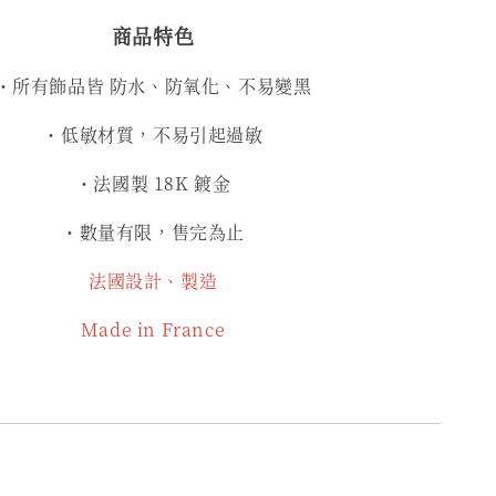
商品特色
・所有飾品皆 防水、防氧化、不易變黑
・低敏材質，不易引起過敏
・法國製 18K 鍍金
・數量有限，售完為止
法國設計、製造
Made in France