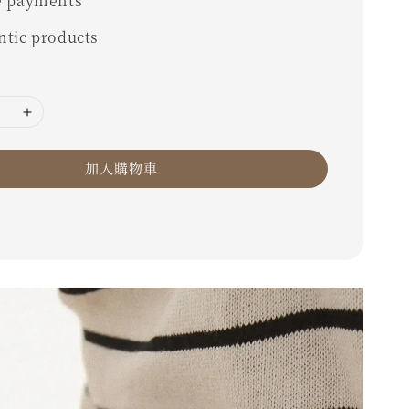
e payments
ntic products
加入購物車