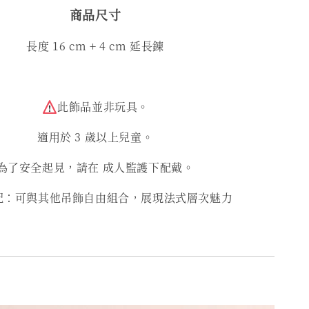
商品尺寸
長度 16 cm + 4 cm 延長鍊
此飾品並非玩具。
適用於 3 歲以上兒童。
為了安全起見，請在 成人監護下配戴。
配：可與其他吊飾自由組合，展現法式層次魅力