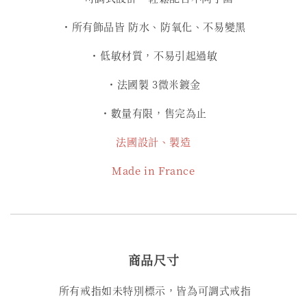
・所有飾品皆 防水、防氧化、不易變黑
・低敏材質，不易引起過敏
・法國製 3微米鍍金
・數量有限，售完為止
法國設計、製造
Made in France
商品尺寸
所有戒指如未特別標示，皆為可調式戒指