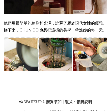
他們用最簡單的線條和光澤，詮釋了屬於現代女性的優雅。
接下來，CHUNICO 也想把這樣的美學，帶進妳的每一天。
📢 WAEKURA 購買
須知 | 現貨・預購說明