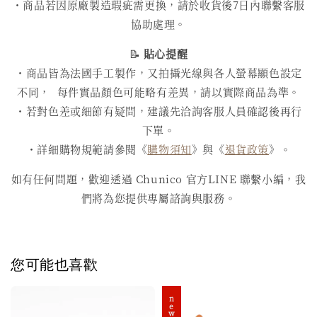
・商品若因原廠製造瑕疵需更換，請於收貨後7日內聯繫客服
協助處理。
📝
貼心提醒
・商品皆為法國手工製作，又拍攝光線與各人螢幕顯色設定
不同， 每件實品顏色可能略有差異，請以實際商品為準。
・若對色差或細節有疑問，建議先洽詢客服人員確認後再行
下單。
・詳細購物規範請參閱《
購物須知
》與《
退貨政策
》。
如有任何問題，歡迎透過 Chunico 官方LINE 聯繫小編，我
們將為您提供專屬諮詢與服務。
您可能也喜歡