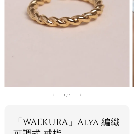
1
/
5
「WAEKURA」Alya 編織
可調式 戒指