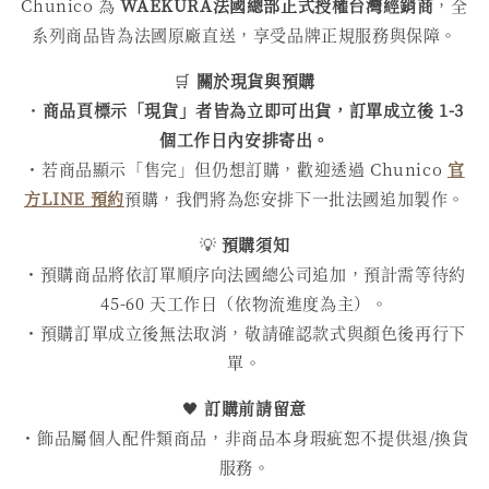
Chunico 為
WAEKURA
法國總部正式授權台灣經銷商
，全
系列商品皆為法國原廠直送，享受品牌正規服務與保障。
🛒
關於現貨與預購
・
商品頁標示「現貨」者皆為立即可出貨，訂單成立後 1-3
個工作日內安排寄出。
・若商品顯示「售完」但仍想訂購，歡迎透過 Chunico
官
方LINE 預約
預購，我們將為您安排下一批法國追加製作。
💡
預購須知
・預購商品將依訂單順序向法國總公司追加，預計需等待約
45-60 天工作日（依物流進度為主）。
・預購訂單成立後無法取消，敬請確認款式與顏色後再行下
單。
🖤
訂購前請留意
・飾品屬個人配件類商品，非商品本身瑕疵恕不提供退/換貨
服務。