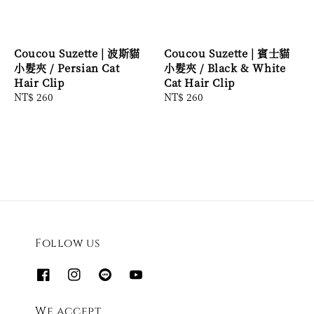
Coucou Suzette | 波斯貓
Coucou Suzette | 賓士貓
小髮夾 / Persian Cat
小髮夾 / Black & White
Hair Clip
Cat Hair Clip
Regular
NT$ 260
Regular
NT$ 260
price
price
Follow us
We accept