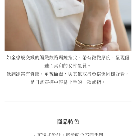
如金線般交織的編織紋路環繞指尖，帶有微微厚度，呈現優
雅而柔和的女性氣質。
低調卻富有質感，單戴簡潔，與其他戒指疊搭也同樣好看，
是日常穿搭中容易上手的一款戒指。
商品特色
・可調式設計，輕鬆配合不同手圍