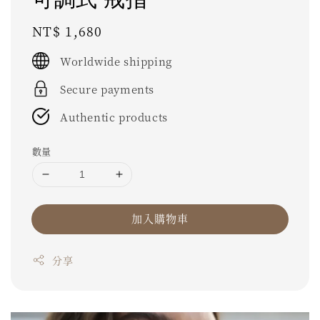
Regular
NT$ 1,680
price
Worldwide shipping
Secure payments
Authentic products
數量
加入購物車
分享