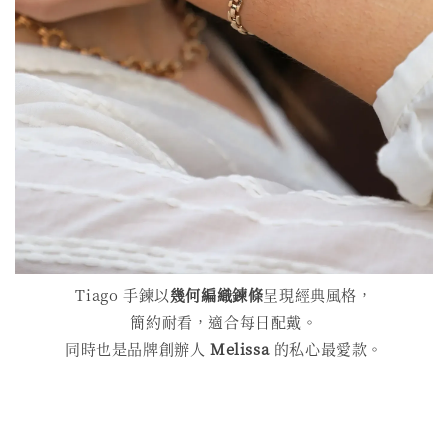
Tiago 手鍊以
幾何編織鍊條
呈現經典風格，
簡約耐看，適合每日配戴。
同時也是品牌創辦人
Melissa
的私心最愛款。