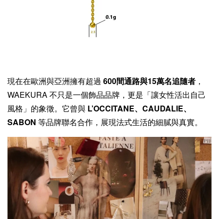
現在在歐洲與亞洲擁有超過
600間通路與15萬名追隨者
，
WAEKURA 不只是一個飾品品牌，更是「讓女性活出自己
風格」的象徵。它曾與
L’OCCITANE、CAUDALIE、
SABON
等品牌聯名合作，展現法式生活的細膩與真實。