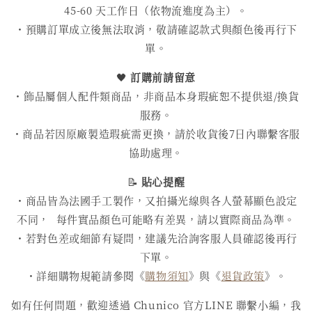
45-60 天工作日（依物流進度為主）。
・預購訂單成立後無法取消，敬請確認款式與顏色後再行下
單。
🖤
訂購前請留意
・飾品屬個人配件類商品，非商品本身瑕疵恕不提供退/換貨
服務。
・商品若因原廠製造瑕疵需更換，請於收貨後7日內聯繫客服
協助處理。
📝
貼心提醒
・商品皆為法國手工製作，又拍攝光線與各人螢幕顯色設定
不同， 每件實品顏色可能略有差異，請以實際商品為準。
・若對色差或細節有疑問，建議先洽詢客服人員確認後再行
下單。
・詳細購物規範請參閱《
購物須知
》與《
退貨政策
》。
如有任何問題，歡迎透過 Chunico 官方LINE 聯繫小編，我