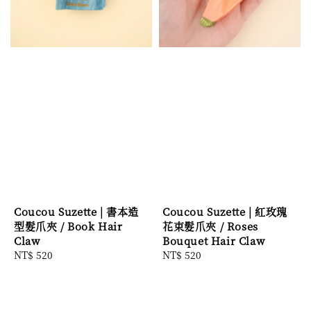
Coucou Suzette | 書本造
Coucou Suzette | 紅玫瑰
型髮爪夾 / Book Hair
花束髮爪夾 / Roses
Claw
Bouquet Hair Claw
Regular
NT$ 520
Regular
NT$ 520
price
price