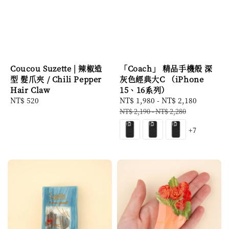
Coucou Suzette | 辣椒造
「Coach」 精品手機殼 深
型 髮爪夾 / Chili Pepper
灰色經典大C （iPhone
Hair Claw
15、16系列）
Regular
NT$ 520
Sale
NT$ 1,980
-
NT$ 2,180
Regular
price
price
price
NT$ 2,190
-
NT$ 2,280
+7