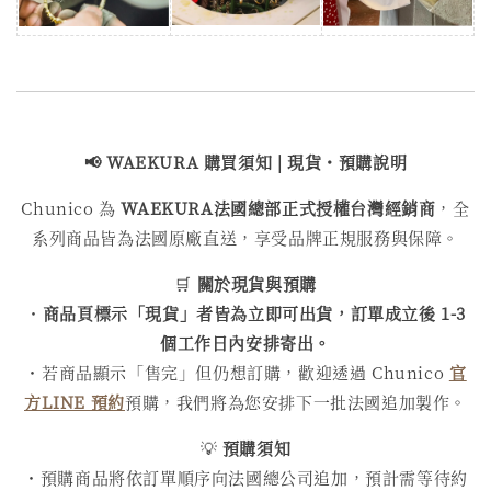
📢 WAEKURA 購買
須知 | 現貨・預購說明
Chunico 為
WAEKURA
法國總部正式授權台灣經銷商
，全
系列商品皆為法國原廠直送，享受品牌正規服務與保障。
🛒
關於現貨與預購
・
商品頁標示「現貨」者皆為立即可出貨，訂單成立後 1-3
個工作日內安排寄出。
・若商品顯示「售完」但仍想訂購，歡迎透過 Chunico
官
方LINE 預約
預購，我們將為您安排下一批法國追加製作。
💡
預購須知
・預購商品將依訂單順序向法國總公司追加，預計需等待約