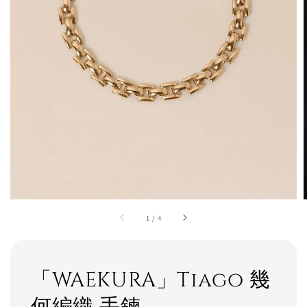
1
/
4
「WAEKURA」Tiago 幾
何編織 手鍊