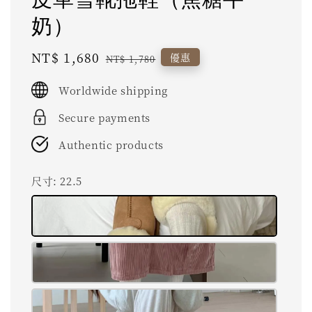
奶）
Sale
NT$ 1,680
Regular
優惠
NT$ 1,780
price
price
Worldwide shipping
Secure payments
Authentic products
尺寸
: 22.5