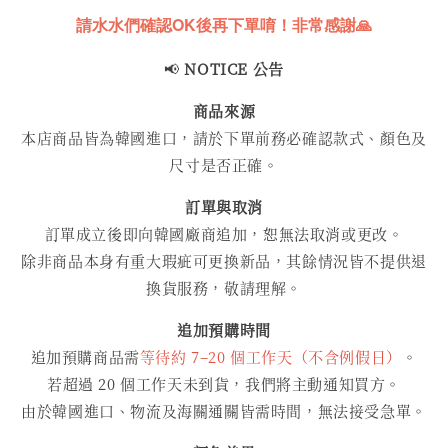
請水水們確認OK後再下單唷！非常感謝🙏
📢
NOTICE 公告
商品來源
本店商品皆為韓國進口，請於下單前務必確認款式、顏色及
尺寸是否正確。
訂單與取消
訂單成立後即向韓國廠商追加，恕無法取消或更改。
除非商品本身有重大瑕疵可更換新品，其餘情況皆不提供退
換貨服務，敬請理解。
追加預購時間
追加預購商品需
等待約 7–20 個工作天（不含例假日）
。
若超過 20 個工作天未到貨，我們將主動通知買方。
由於韓國進口、物流及海關通關皆需時間，無法接受急單。