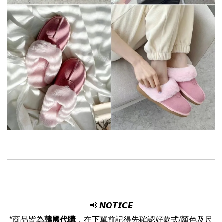
📢
𝙉𝙊𝙏𝙄𝘾𝙀
*商品皆為
韓國代購
，在下單前記得先確認好款式/顏色及尺