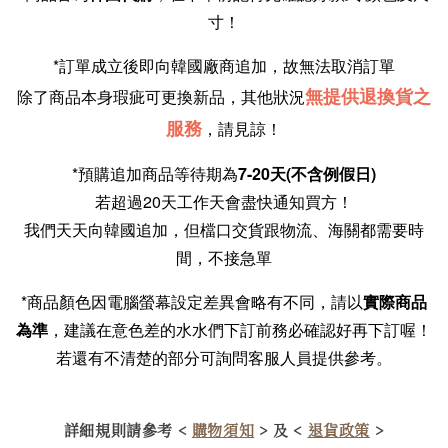
寸！
*訂單成立後即向韓國廠商追加，故無法取消訂單
無提供退換貨之
除了商品本身瑕疵可更換新品，其他狀況
服務
，請見諒！
*預購追加商品等待期為
7-20天(不含例假日)
若超過20天工作天會盡快通知買方！
我們天天向韓國追加，但檔口交貨跟物流、海關都需要時
間，不接急單
*商品顏色因電腦螢幕設定差異會略有不同，請以
實際商品
為準
，建議在意色差的水水們下訂前務必確認好再下訂喔！
若還有不清楚的部分可詢問客服人員提供參考。
詳細規則請參考 <
購物須知
> 及 <
退貨政策
>