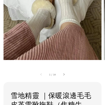
1
/
14
雪地精靈 ｜保暖滾邊毛毛
皮革雪靴拖鞋（焦糖牛