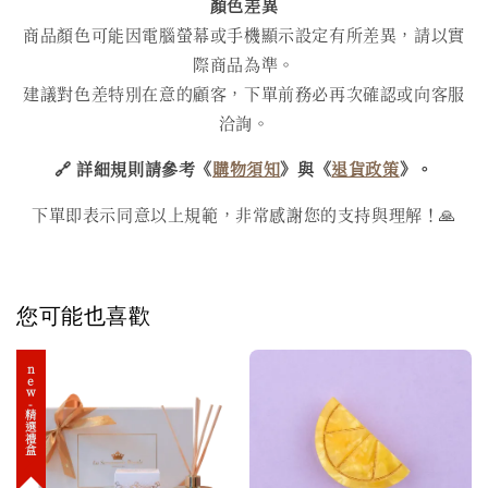
顏色差異
商品顏色可能因電腦螢幕或手機顯示設定有所差異，請以實
際商品為準。
建議對色差特別在意的顧客，下單前務必再次確認或向客服
洽詢。
🔗 詳細規則請參考《
購物須知
》與《
退貨政策
》。
下單即表示同意以上規範，非常感謝您的支持與理解！🙏
您可能也喜歡
new-精選禮盒