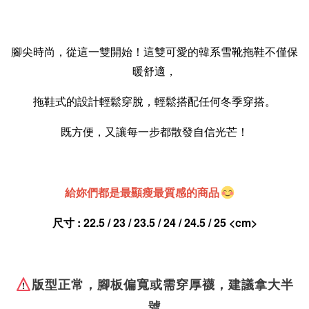
腳尖時尚，從這一雙開始！這雙可愛的韓系雪靴拖鞋不僅保
暖舒適，
拖鞋式的設計輕鬆穿脫，輕鬆搭配任何冬季穿搭。
既方便，又讓每一步都散發自信光芒！
給妳們都是最顯瘦最質感的商品
尺寸 : 22.5 / 23 / 23.5 / 24 / 24.5 / 25 
<cm>
版型正常，腳板偏寬或需穿厚襪，建議拿大半
號