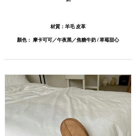
材質：羊毛 皮革
顏色：
 摩卡可可
／午夜黑／焦糖牛奶 / 草莓甜心