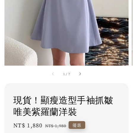
1
/
7
現貨！顯瘦造型手袖抓皺
唯美紫羅蘭洋裝
Sale
NT$ 1,880
Regular
優惠
NT$ 1,980