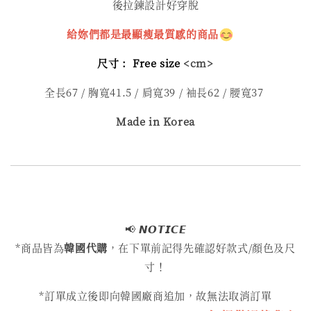
後拉鍊設計好穿脫
給妳們都是最顯瘦最質感的商品
尺寸 :
Free size
<cm>
全長67 / 胸寬41.5 / 肩寬39 / 袖長62 / 腰寬37
Made in Korea
📢
𝙉𝙊𝙏𝙄𝘾𝙀
*商品皆為
韓國代購
，在下單前記得先確認好款式/顏色及尺
寸！
*訂單成立後即向韓國廠商追加，故無法取消訂單