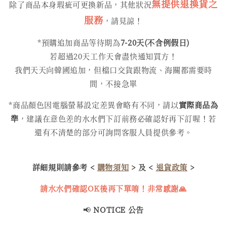
無提供退換貨之
除了商品本身瑕疵可更換新品，其他狀況
服務
，請見諒！
*預購追加商品等待期為
7-20天(不含例假日)
若超過20天工作天會盡快通知買方！
我們天天向韓國追加，但檔口交貨跟物流、海關都需要時
間，不接急單
*商品顏色因電腦螢幕設定差異會略有不同，請以
實際商品為
準
，建議在意色差的水水們下訂前務必確認好再下訂喔！若
還有不清楚的部分可詢問客服人員提供參考。
詳細規則請參考 <
購物須知
> 及 <
退貨政策
>
請水水們確認OK後再下單唷！非常感謝🙏
📢
NOTICE 公告