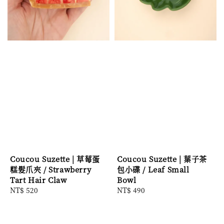
Coucou Suzette | 草莓蛋
Coucou Suzette | 葉子茶
糕髮爪夾 / Strawberry
包小碟 / Leaf Small
Tart Hair Claw
Bowl
Regular
NT$ 520
Regular
NT$ 490
price
price