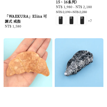
15、16系列）
Sale
NT$ 1,980
-
NT$ 2,180
Regular
price
price
NT$ 2,190
-
NT$ 2,280
「WAEKURA」Elina 可
+7
調式 戒指
Regular
NT$ 1,580
price