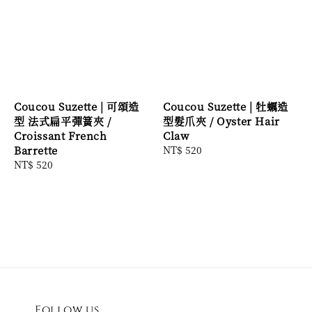
Coucou Suzette | 可頌造
Coucou Suzette | 牡蠣造
型 法式扁平彈簧夾 /
型髮爪夾 / Oyster Hair
Croissant French
Claw
Barrette
Regular
NT$ 520
Regular
NT$ 520
price
price
Follow us