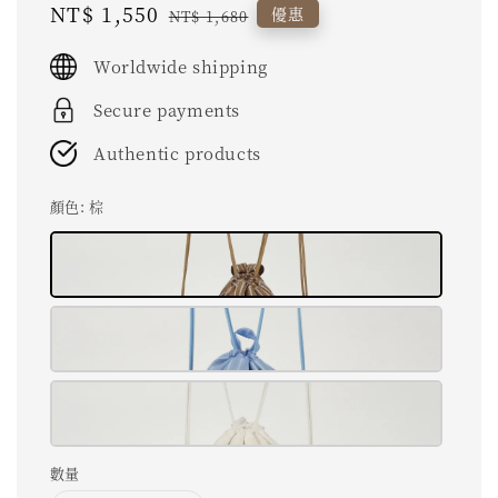
Sale
NT$ 1,550
Regular
優惠
NT$ 1,680
price
price
Worldwide shipping
Secure payments
Authentic products
顏色
: 棕
數量