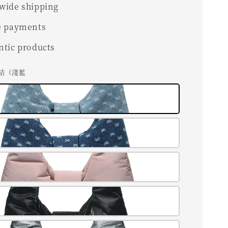
wide shipping
e payments
ntic products
蝶結（淺藍