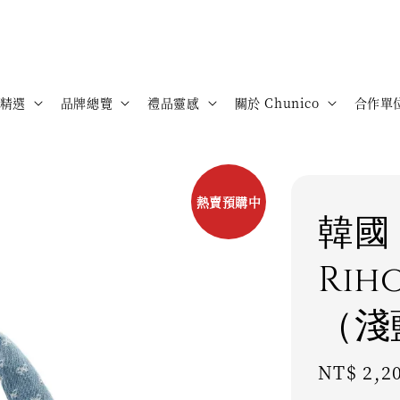
精選
品牌總覽
禮品靈感
關於 Chunico
合作單
熱賣預購中
韓國 
Rih
（淺
Regular
NT$ 2,2
price