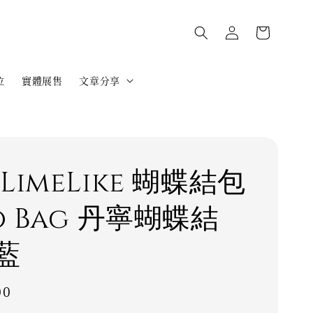
位
實體展售
文章分享
LimeLike 蝴蝶結包
o Bag 丹寧蝴蝶結
藍
00