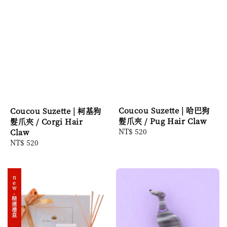
Coucou Suzette | 哈巴狗
Coucou Suzette | 柯基狗
髮爪夾 / Pug Hair Claw
髮爪夾 / Corgi Hair
Regular
NT$ 520
Claw
price
Regular
NT$ 520
price
new-精選禮盒