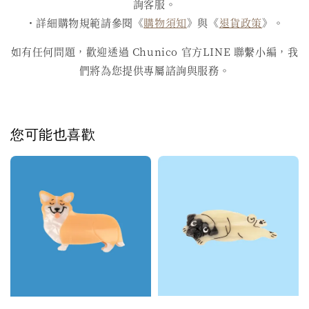
詢客服。
・詳細購物規範請參閱《
購物須知
》與《
退貨政策
》。
如有任何問題，歡迎透過 Chunico 官方LINE 聯繫小編，我
們將為您提供專屬諮詢與服務。
您可能也喜歡