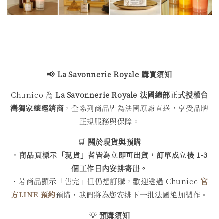
📢
La Savonnerie Royale
購買
須知
Chunico 為
La Savonnerie Royale
法國總部正式授權台
灣獨家總經銷商
，全系列商品皆為法國原廠直送，享受品牌
正規服務與保障。
🛒
關於現貨與預購
・
商品頁標示「現貨」者皆為立即可出貨，訂單成立後 1-3
個工作日內安排寄出。
・若商品顯示「售完」但仍想訂購，歡迎透過 Chunico
官
方LINE 預約
預購，我們將為您安排下一批法國追加製作。
💡
預購須知