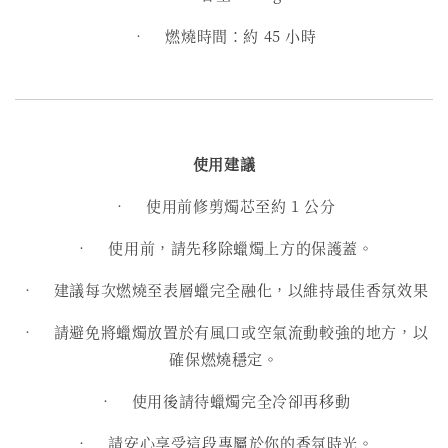
• 燃燒時間：約 45 小時
使用建議
•
使用前修剪燭芯至約 1 公分
•
使用前，請先移除蠟燭上方的保護蓋。
•
建議每次燃燒至表層蠟完全融化，以維持最佳香氛效果
•
請避免將蠟燭放置於有風口或空氣流動較強的地方，以
確保燃燒穩定。
•
使用後請待蠟燭完全冷卻再移動
•
請安心享受這段專屬於你的香氛時光。