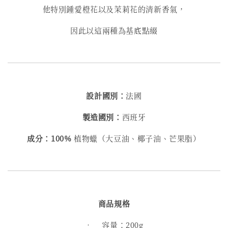
他特別鍾愛橙花以及茉莉花的清新香氣，
因此以這兩種為基底點綴
設計國別：
法國
製造國別：
西班牙
成分：100%
植物蠟（大豆油、椰子油、芒果脂）
商品規格
• 容量：200g