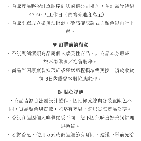
・預購商品將依訂單順序向法國總公司追加，預計需等待約
45-60 天工作日（依物流進度為主）。
・預購訂單成立後無法取消，敬請確認款式與顏色後再行下
單。
🖤
訂購前請留意
・香氛與清潔類商品屬個人感受性商品，非商品本身瑕疵，
恕不提供退／換貨服務。
・商品若因原廠製造瑕疵或運送過程損壞需更換，請於收貨
後
3日內
聯繫客服協助處理。
📝
貼心提醒
・商品皆源自法國設計製作，因拍攝光線與各裝置顯色不
同，實品顏色與質感可能略有差異，請以實際商品為準。
・香氛商品因個人嗅覺感受不同，恕不因氣味喜好差異辦理
退換貨。
・若對香氣、使用方式或商品細節有疑問，建議下單前先洽