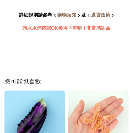
詳細規則請參考 <
購物須知
> 及 <
退貨政策
>
請水水們確認OK後再下單唷！非常感謝🙏
您可能也喜歡