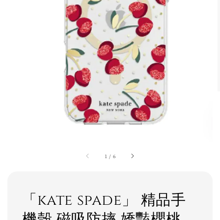
1
/
6
「kate spade」 精品手
機殼 磁吸防摔 嬌豔櫻桃