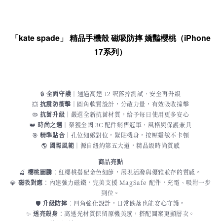
「kate spade」 精品手機殼 磁吸防摔 嬌豔櫻桃（iPhone
17系列）
🔒
全面守護
｜通過高達 12 呎落摔測試，安全再升級
💥
抗震防衝擊
｜圓角軟質設計，分散力量，有效吸收撞擊
🦠
抗菌升級
｜嚴選全新抗菌材質，給予每日使用更多安心
👑
時尚之選
｜榮獲全國 3C 配件銷售冠軍，風格與保護兼具
🎯
精準貼合
｜孔位細緻對位，緊貼機身，按壓靈敏不卡頓
🌎
國際風範
｜源自紐約第五大道，精品級時尚質感
商品亮點
🍒
櫻桃圖騰
：紅櫻桃搭配金色細節，展現活潑與優雅並存的質感。
💎
磁吸對應
：內建強力磁鐵，完美支援 MagSafe 配件，充電、吸附一步
到位。
🛡️
升級防摔
：四角強化設計，日常跌落也能安心守護。
✨
透亮殼身
：高透光材質保留原機美感，搭配圖案更顯層次。