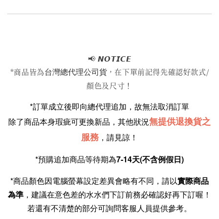
📢
𝙉𝙊𝙏𝙄𝘾𝙀
台灣總代理公司貨
*商品皆為
，在下單前記得先確認好款式/
顏色及尺寸！
*訂單成立後即向總代理追加，故無法取消訂單
無提供退換貨之
除了商品本身瑕疵可更換新品，其他狀況
服務
，請見諒！
*預購追加商品等待期為
7-14天(不含例假日)
*商品顏色因電腦螢幕設定差異會略有不同，請以
實際商品
為準
，建議在意色差的水水們下訂前務必確認好再下訂喔！
若還有不清楚的部分可詢問客服人員提供參考。