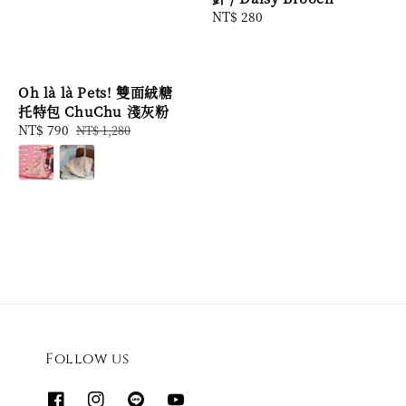
Regular
NT$ 280
price
Oh là là Pets! 雙面絨糖
托特包 ChuChu 淺灰粉
Sale
NT$ 790
Regular
NT$ 1,280
price
price
Follow us