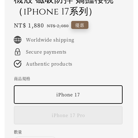
（iPhone 17系列）
Sale
NT$ 1,880
Regular
優惠
NT$ 2,080
price
price
Worldwide shipping
Secure payments
Authentic products
商品規格
iPhone 17
iPhone 17 Pro
數量