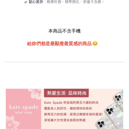
🌿
貼心設計
：輕薄好握，精準開孔，舒適不負擔。
本商品不含手機
給妳們都是最顯瘦最質感的商品