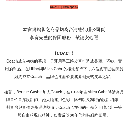
COACH｜kate spade
本官網銷售之商品均為
台灣總代理公司貨
享有完整的保固服務，敬請安心選
【COACH】
Coach成立初始的夢想，是運用手工將皮革打造成美麗、巧妙、實
用的單品。在Lillian與Miles Cahn的概念領導下，六位皮革匠藝師於
紐約成立Coach，品牌也逐漸發展成原創美式皮革之家。

接著，Bonnie Cashin加入Coach，在1962年由Miles Cahn聘請為品
牌首位首席設計師。她大膽運用色彩、比例以及獨特的設計細節，
對實踐與實作更是滿懷熱情，Coach也在她的引領之下體現出平等
與自由的現代精神，如實反映60年代的時紐約氛圍。
