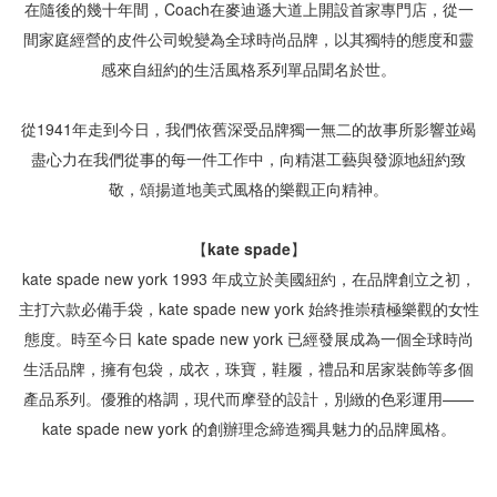
在隨後的幾十年間，Coach在麥迪遜大道上開設首家專門店，從一
間家庭經營的皮件公司蛻變為全球時尚品牌，以其獨特的態度和靈
感來自紐約的生活風格系列單品聞名於世。

從1941年走到今日，我們依舊深受品牌獨一無二的故事所影響並竭
盡心力在我們從事的每一件工作中，向精湛工藝與發源地紐約致
敬，頌揚道地美式風格的樂觀正向精神。

【kate spade】
kate spade new york 1993 年成立於美國紐約，在品牌創立之初，
主打六款必備手袋，kate spade new york 始終推崇積極樂觀的女性
態度。時至今日 kate spade new york 已經發展成為一個全球時尚
生活品牌，擁有包袋，成衣，珠寶，鞋履，禮品和居家裝飾等多個
產品系列。優雅的格調，現代而摩登的設計，別緻的色彩運用——
kate spade new york 的創辦理念締造獨具魅力的品牌風格。
