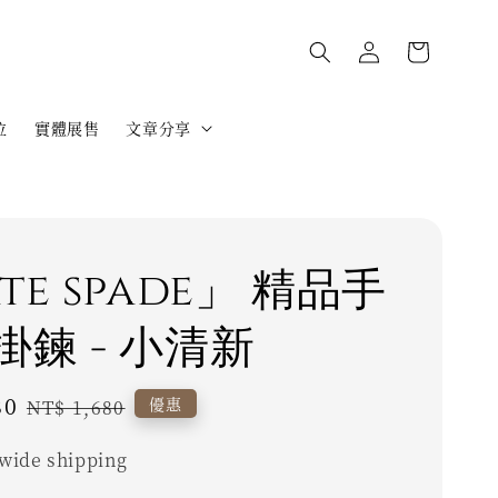
位
實體展售
文章分享
te spade」 精品手
掛鍊 - 小清新
80
Regular
優惠
NT$ 1,680
price
wide shipping