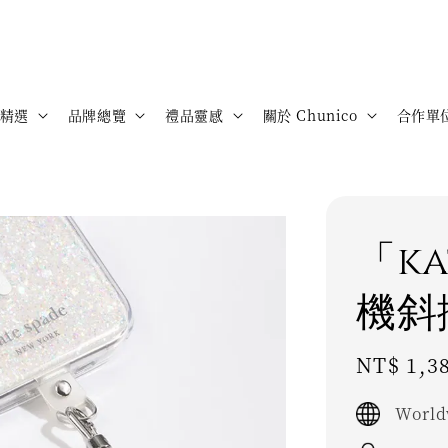
精選
品牌總覽
禮品靈感
關於 Chunico
合作單
「ka
機斜
Sale
NT$ 1,3
price
World