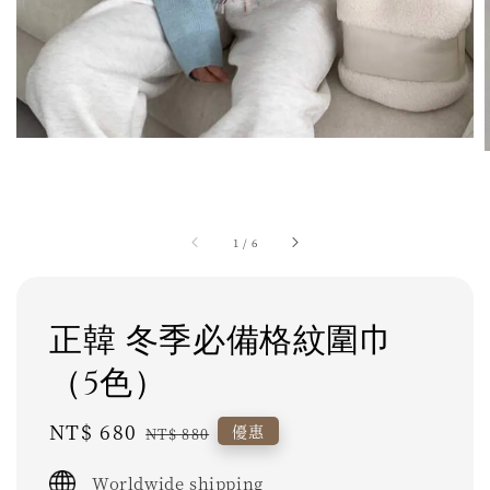
1
/
6
正韓 冬季必備格紋圍巾
（5色）
Sale
NT$ 680
Regular
優惠
NT$ 880
price
price
Worldwide shipping