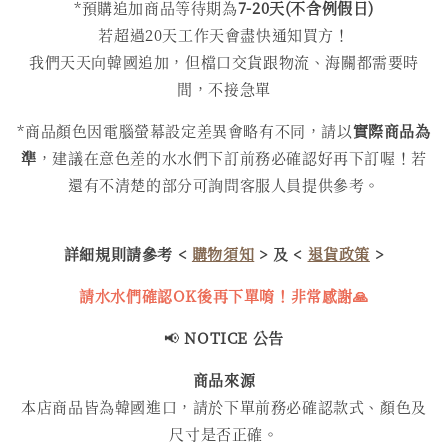
*預購追加商品等待期為
7-20天(不含例假日)
若超過20天工作天會盡快通知買方！
我們天天向韓國追加，但檔口交貨跟物流、海關都需要時
間，不接急單
*商品顏色因電腦螢幕設定差異會略有不同，請以
實際商品為
準
，建議在意色差的水水們下訂前務必確認好再下訂喔！若
還有不清楚的部分可詢問客服人員提供參考。
詳細規則請參考 <
購物須知
> 及 <
退貨政策
>
請水水們確認OK後再下單唷！非常感謝🙏
📢
NOTICE 公告
商品來源
本店商品皆為韓國進口，請於下單前務必確認款式、顏色及
尺寸是否正確。