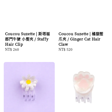
Coucou Suzette | 斯塔福
Coucou Suzette | 橘貓髮
郡鬥牛㹴 小髮夾 / Staffy
爪夾 / Ginger Cat Hair
Hair Clip
Claw
Regular
NT$ 260
Regular
NT$ 520
price
price