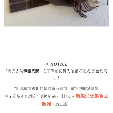
📢
𝙉𝙊𝙏𝙄𝘾𝙀
*商品皆為
韓國代購
，在下單前記得先確認好款式/顏色及尺
寸！
*訂單成立後即向韓國廠商追加，故無法取消訂單
無提供退換貨之
除了商品本身瑕疵可更換新品，其他狀況
服務
，請見諒！