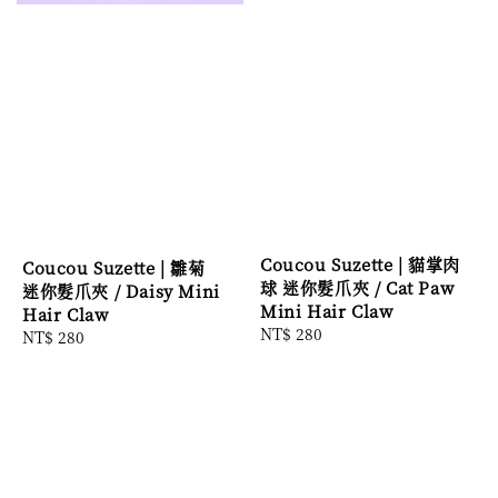
Coucou Suzette | 貓掌肉
Coucou Suzette | 雛菊
球 迷你髮爪夾 / Cat Paw
迷你髮爪夾 / Daisy Mini
Mini Hair Claw
Hair Claw
Regular
NT$ 280
Regular
NT$ 280
price
price