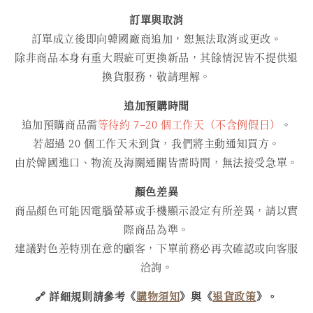
訂單與取消
訂單成立後即向韓國廠商追加，恕無法取消或更改。
除非商品本身有重大瑕疵可更換新品，其餘情況皆不提供退
換貨服務，敬請理解。
追加預購時間
追加預購商品需
等待約 7–20 個工作天（不含例假日）
。
若超過 20 個工作天未到貨，我們將主動通知買方。
由於韓國進口、物流及海關通關皆需時間，無法接受急單。
顏色差異
商品顏色可能因電腦螢幕或手機顯示設定有所差異，請以實
際商品為準。
建議對色差特別在意的顧客，下單前務必再次確認或向客服
洽詢。
🔗 詳細規則請參考《
購物須知
》與《
退貨政策
》。