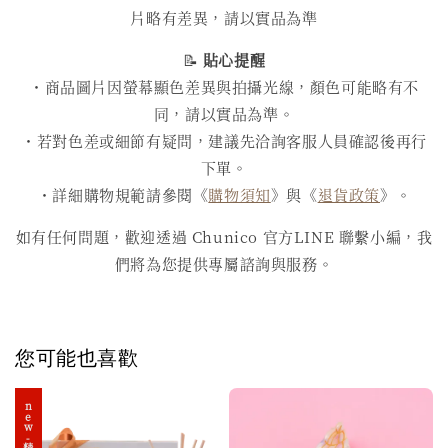
片略有差異，請以實品為準
📝
貼心提醒
・商品圖片因螢幕顯色差異與拍攝光線，顏色可能略有不
同，請以實品為準。
・若對色差或細節有疑問，建議先洽詢客服人員確認後再行
下單。
・詳細購物規範請參閱《
購物須知
》與《
退貨政策
》。
如有任何問題，歡迎透過 Chunico 官方LINE 聯繫小編，我
們將為您提供專屬諮詢與服務。
您可能也喜歡
new-精選禮盒