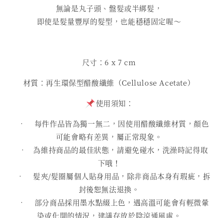
無論是丸子頭、盤髮或半綁髮，
即使是髮量豐厚的髮型，也能穩穩固定喔～
尺寸：6 x 7 cm
材質：再生環保型醋酸纖維（Cellulose Acetate）
使用須知：
• 每件作品皆為獨一無二，因使用醋酸纖維材質，顏色
可能會略有差異，屬正常現象。
• 為維持商品的最佳狀態，請避免碰水，洗澡時記得取
下哦！
• 髮夾/髮圈屬個人貼身用品，除非商品本身有瑕疵，拆
封後恕無法退換。
• 部分商品採用墨水點綴上色，遇高溫可能會有輕微暈
染或化開的情況，建議存放於陰涼通風處。