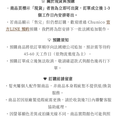
🛒
關於現貨與預購
・
商品頁標示「現貨」者皆為立即可出貨，訂單成立後 1-3
個工作日內安排寄出。
・若商品顯示「售完」但仍想訂購，歡迎透過 Chunico
官
方LINE 預約
預購，我們將為您安排下一批法國追加製作。
💡
預購須知
・預購商品將依訂單順序向法國總公司追加，預計需等待約
45-60 天工作日（依物流進度為主）。
・預購訂單成立後無法取消，敬請確認款式與顏色後再行下
單。
🖤
訂購前請留意
・髮夾屬個人配件類商品，非商品本身瑕疵恕不提供退/換貨
服務。
・商品若因原廠製造瑕疵需更換，請於收貨後7日內聯繫客服
協助處理。
・因螢幕顯色差異或拍攝光線不同，商品實際顏色可能與照