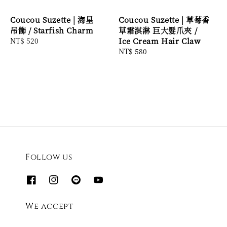
Coucou Suzette | 海星
Coucou Suzette | 草莓香
吊飾 / Starfish Charm
草霜淇淋 巨大髮爪夾 /
Regular
NT$ 520
Ice Cream Hair Claw
price
Regular
NT$ 580
price
Follow us
We accept