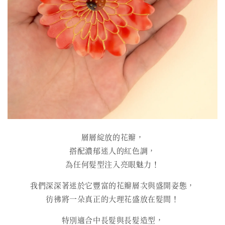
層層綻放的花瓣，
搭配濃郁迷人的紅色調，
為任何髮型注入亮眼魅力！
我們深深著迷於它豐富的花瓣層次與盛開姿態，
彷彿將一朵真正的大理花盛放在髮間！
特別適合中長髮與長髮造型，