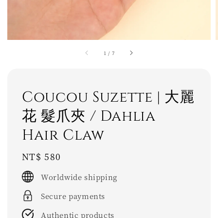
1
/
7
Coucou Suzette | 大麗
花 髮爪夾 / Dahlia
Hair Claw
Regular
NT$ 580
price
Worldwide shipping
Secure payments
Authentic products