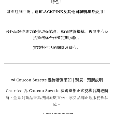
特色！
甚至紅到亞洲，連
BLACKPINK
及其他
日韓明星
都愛用！
另外品牌也致力於與環保協會、動物慈善機構、復健中心及
抗癌機構合作並定期捐款，
實踐對生活的關懷及愛心。
📢 Coucou Suzette 髮飾購買
須知 | 現貨・預購說明
Chunico 為
Coucou Suzette 法國總部正式授權台灣經銷
商
，全系列商品皆為法國原廠直送，享受品牌正規服務與保
障。