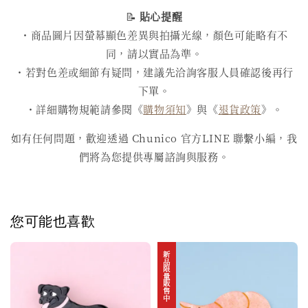
📝
貼心提醒
・商品圖片因螢幕顯色差異與拍攝光線，顏色可能略有不
同，請以實品為準。
・若對色差或細節有疑問，建議先洽詢客服人員確認後再行
下單。
・詳細購物規範請參閱《
購物須知
》與《
退貨政策
》。
如有任何問題，歡迎透過 Chunico 官方LINE 聯繫小編，我
們將為您提供專屬諮詢與服務。
您可能也喜歡
新品限量販售中