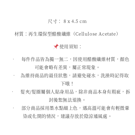
尺寸： 8 x 4.5 cm
材質：再生環保型醋酸纖維（Cellulose Acetate）
使用須知：
• 每件作品皆為獨一無二，因使用醋酸纖維材質，顏色
可能會略有差異，屬正常現象。
• 為維持商品的最佳狀態，請避免碰水，洗澡時記得取
下哦！
• 髮夾/髮圈屬個人貼身用品，除非商品本身有瑕疵，拆
封後恕無法退換。
• 部分商品採用墨水點綴上色，遇高溫可能會有輕微暈
染或化開的情況，建議存放於陰涼通風處。