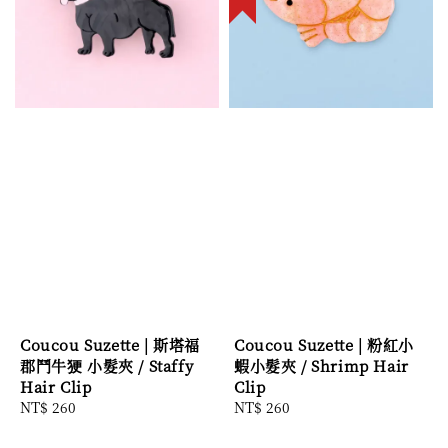
Coucou Suzette | 斯塔福
Coucou Suzette | 粉紅小
郡鬥牛㹴 小髮夾 / Staffy
蝦小髮夾 / Shrimp Hair
Hair Clip
Clip
Regular
NT$ 260
Regular
NT$ 260
price
price