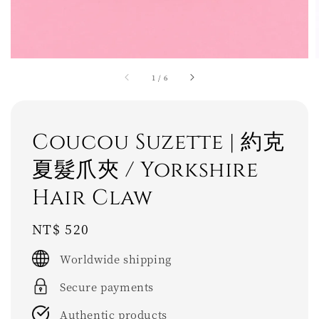
1
/
6
Coucou Suzette | 約克
夏髮爪夾 / Yorkshire
Hair Claw
Regular
NT$ 520
price
Worldwide shipping
Secure payments
Authentic products