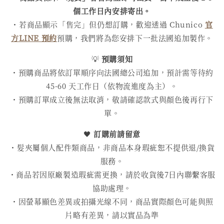
個工作日內安排寄出。
・若商品顯示「售完」但仍想訂購，歡迎透過 Chunico
官
方LINE 預約
預購，我們將為您安排下一批法國追加製作。
💡
預購須知
・預購商品將依訂單順序向法國總公司追加，預計需等待約
45-60 天工作日（依物流進度為主）。
・預購訂單成立後無法取消，敬請確認款式與顏色後再行下
單。
🖤
訂購前請留意
・髮夾屬個人配件類商品，非商品本身瑕疵恕不提供退/換貨
服務。
・商品若因原廠製造瑕疵需更換，請於收貨後7日內聯繫客服
協助處理。
・因螢幕顯色差異或拍攝光線不同，商品實際顏色可能與照
片略有差異，請以實品為準