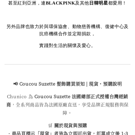
甚至紅到亞洲，連
BLACKPINK
及其他
日韓明星
都愛用！
另外品牌也致力於與環保協會、動物慈善機構、復健中心及
抗癌機構合作並定期捐款，
實踐對生活的關懷及愛心。
📢 Coucou Suzette 髮飾購買
須知 | 現貨・預購說明
Chunico 為
Coucou Suzette 法國總部正式授權台灣經銷
商
，全系列商品皆為法國原廠直送，享受品牌正規服務與保
障。
🛒
關於現貨與預購
・
商品頁標示「現貨」者皆為立即可出貨，訂單成立後 1-3