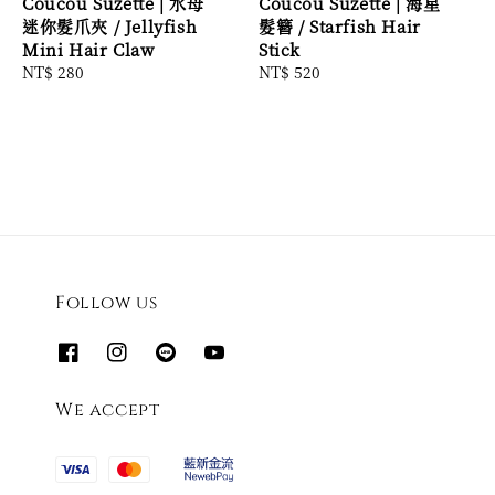
Coucou Suzette | 水母
Coucou Suzette | 海星
迷你髮爪夾 / Jellyfish
髮簪 / Starfish Hair
Mini Hair Claw
Stick
Regular
NT$ 280
Regular
NT$ 520
price
price
Follow us
We accept