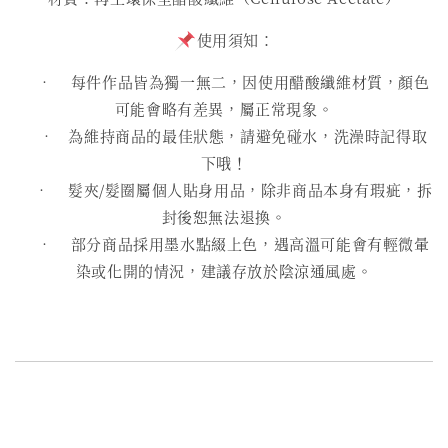
使用須知：
• 每件作品皆為獨一無二，因使用醋酸纖維材質，顏色
可能會略有差異，屬正常現象。
• 為維持商品的最佳狀態，請避免碰水，洗澡時記得取
下哦！
• 髮夾/髮圈屬個人貼身用品，除非商品本身有瑕疵，拆
封後恕無法退換。
• 部分商品採用墨水點綴上色，遇高溫可能會有輕微暈
染或化開的情況，建議存放於陰涼通風處。