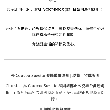
特色！
甚至紅到亞洲，連
BLACKPINK
及其他
日韓明星
都愛用！
另外品牌也致力於與環保協會、動物慈善機構、復健中心及
抗癌機構合作並定期捐款，
實踐對生活的關懷及愛心。
📢 Coucou Suzette 髮飾購買
須知 | 現貨・預購說明
Chunico 為
Coucou Suzette 法國總部正式授權台灣經銷
商
，全系列商品皆為法國原廠直送，享受品牌正規服務與保
障。
🛒
關於現貨與預購