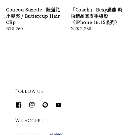
Coucou Suzette | 陸蓮花
「Coach」 Rexy恐龍 時
小髮夾 / Buttercup Hair
尚精品真皮手機殼
Clip
（iPhone 16.15系列）
Regular
NT$ 260
Regular
NT$ 2,280
price
price
Follow us
We accept