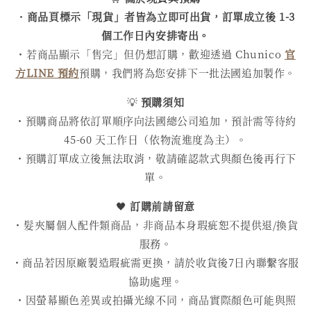
・
商品頁標示「現貨」者皆為立即可出貨，訂單成立後 1-3
個工作日內安排寄出。
・若商品顯示「售完」但仍想訂購，歡迎透過 Chunico
官
方LINE 預約
預購，我們將為您安排下一批法國追加製作。
💡
預購須知
・預購商品將依訂單順序向法國總公司追加，預計需等待約
45-60 天工作日（依物流進度為主）。
・預購訂單成立後無法取消，敬請確認款式與顏色後再行下
單。
🖤
訂購前請留意
・髮夾屬個人配件類商品，非商品本身瑕疵恕不提供退/換貨
服務。
・商品若因原廠製造瑕疵需更換，請於收貨後7日內聯繫客服
協助處理。
・因螢幕顯色差異或拍攝光線不同，商品實際顏色可能與照