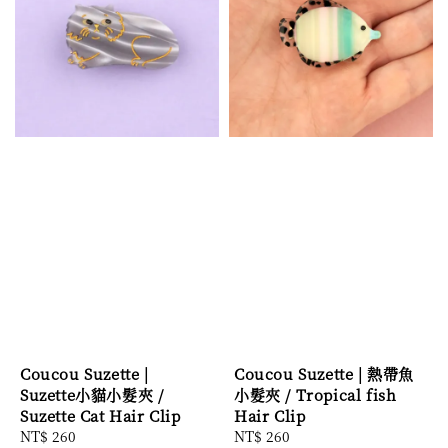
Coucou Suzette |
Coucou Suzette | 熱帶魚
Suzette小貓小髮夾 /
小髮夾 / Tropical fish
Suzette Cat Hair Clip
Hair Clip
Regular
NT$ 260
Regular
NT$ 260