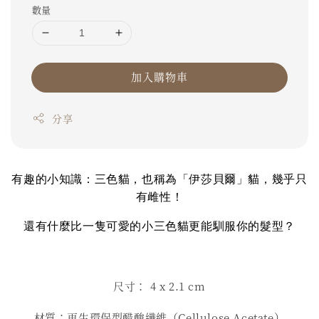
數量
加入購物車
分享
有趣的小知識：三色貓，也稱為「伊莎貝爾」貓，幾乎只
有雌性！
還有什麼比一隻可愛的小三色貓更能馴服你的髮型？
尺寸： 4
x 2.1 cm
材質：再生環保型醋酸纖維（Cellulose Acetate）