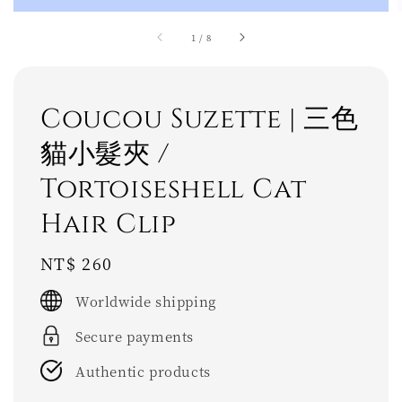
1
/
8
Coucou Suzette | 三色
貓小髮夾 /
Tortoiseshell Cat
Hair Clip
Regular
NT$ 260
price
Worldwide shipping
Secure payments
Authentic products