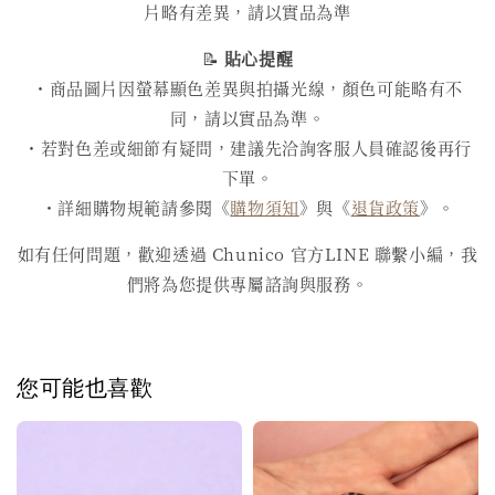
片略有差異，請以實品為準
📝
貼心提醒
・商品圖片因螢幕顯色差異與拍攝光線，顏色可能略有不
同，請以實品為準。
・若對色差或細節有疑問，建議先洽詢客服人員確認後再行
下單。
・詳細購物規範請參閱《
購物須知
》與《
退貨政策
》。
如有任何問題，歡迎透過 Chunico 官方LINE 聯繫小編，我
們將為您提供專屬諮詢與服務。
您可能也喜歡