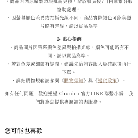
・商品若因原廠製造瑕疵需更換，請於收貨後7日內聯繫客服
協助處理。
・因螢幕顯色差異或拍攝光線不同，商品實際顏色可能與照
片略有差異，請以實品為準
📝
貼心提醒
・商品圖片因螢幕顯色差異與拍攝光線，顏色可能略有不
同，請以實品為準。
・若對色差或細節有疑問，建議先洽詢客服人員確認後再行
下單。
・詳細購物規範請參閱《
購物須知
》與《
退貨政策
》。
如有任何問題，歡迎透過 Chunico 官方LINE 聯繫小編，我
們將為您提供專屬諮詢與服務。
您可能也喜歡