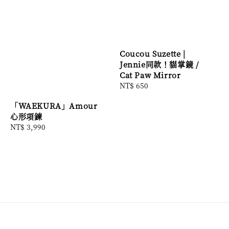
Coucou Suzette |
Jennie同款！貓掌鏡 /
Cat Paw Mirror
Regular
NT$ 650
price
「WAEKURA」Amour
心形項鍊
Regular
NT$ 3,990
price