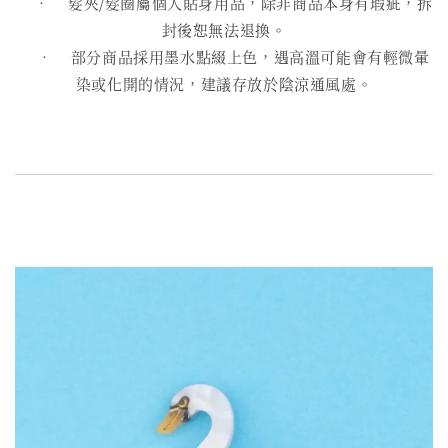
• 髮夾/髮圈屬個人貼身用品，除非商品本身有瑕疵，拆
封後恕無法退換。
• 部分商品採用墨水點綴上色，遇高溫可能會有輕微暈
染或化開的情況，建議存放於陰涼通風處。