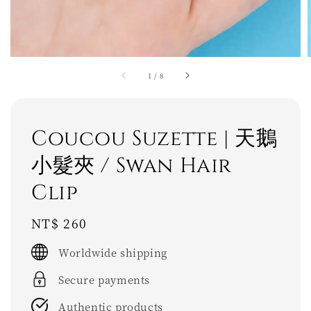
1
/
8
Coucou Suzette | 天鵝
小髮夾 / Swan Hair
Clip
Regular
NT$ 260
price
Worldwide shipping
Secure payments
Authentic products