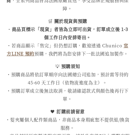
商
，全系列商品皆為法國原廠直送，享受品牌正規服務與保
障。
🛒
關於現貨與預購
・
商品頁標示「現貨」者皆為立即可出貨，訂單成立後 1-3
個工作日內安排寄出。
・若商品顯示「售完」但仍想訂購，歡迎透過 Chunico
官
方LINE 預約
預購，我們將為您安排下一批法國追加製作。
💡
預購須知
・預購商品將依訂單順序向法國總公司追加，預計需等待約
45-60 天工作日（依物流進度為主）。
・預購訂單成立後無法取消，敬請確認款式與顏色後再行下
單。
🖤
訂購前請留意
・髮夾屬個人配件類商品，非商品本身瑕疵恕不提供退/換貨
服務。