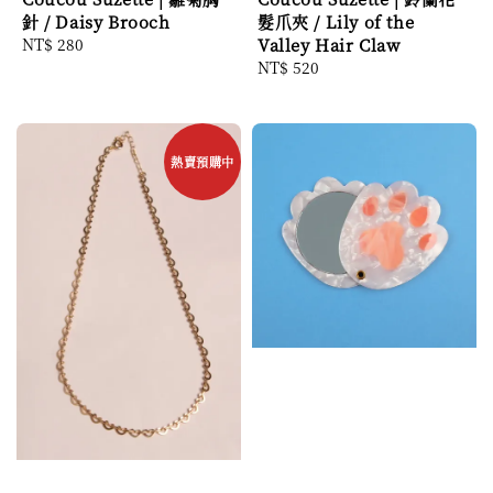
針 / Daisy Brooch
髮爪夾 / Lily of the
Regular
NT$ 280
Valley Hair Claw
price
Regular
NT$ 520
price
熱賣預購中