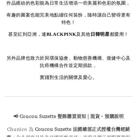
作品繽紛的色彩能為日常生活增添一些美麗和色彩的氛圍，
有趣的圖案也能完美地點綴任何裝扮，隨時讓自己變得更有
特色！
甚至紅到亞洲，連
BLACKPINK
及其他
日韓明星
都愛用！
另外品牌也致力於與環保協會、動物慈善機構、復健中心及
抗癌機構合作並定期捐款，
實踐對生活的關懷及愛心。
📢 Coucou Suzette 髮飾購買
須知 | 現貨・預購說明
Chunico 為
Coucou Suzette 法國總部正式授權台灣經銷