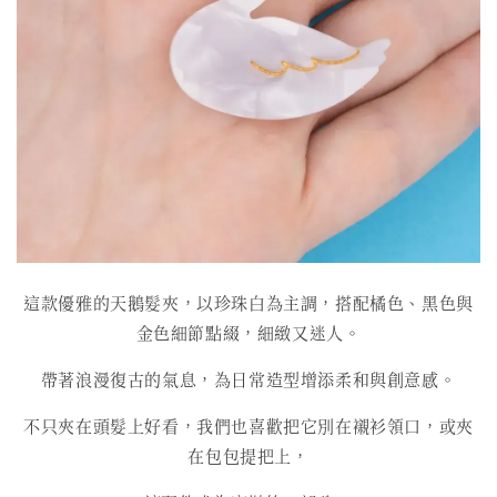
這款優雅的天鵝髮夾，以珍珠白為主調，搭配橘色、黑色與
金色細節點綴，細緻又迷人。
帶著浪漫復古的氣息，為日常造型增添柔和與創意感。
不只夾在頭髮上好看，我們也喜歡把它別在襯衫領口，或夾
在包包提把上，