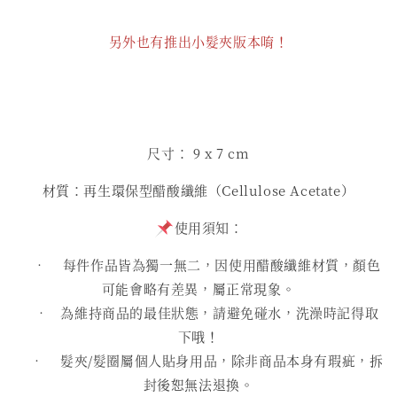
另外也有推出小髮夾版本唷！
尺寸： 9 x 7 cm
材質：再生環保型醋酸纖維（Cellulose Acetate）
使用須知：
• 每件作品皆為獨一無二，因使用醋酸纖維材質，顏色
可能會略有差異，屬正常現象。
• 為維持商品的最佳狀態，請避免碰水，洗澡時記得取
下哦！
• 髮夾/髮圈屬個人貼身用品，除非商品本身有瑕疵，拆
封後恕無法退換。