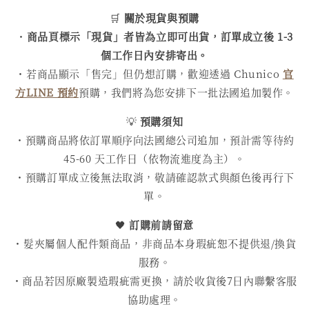
🛒
關於現貨與預購
・
商品頁標示「現貨」者皆為立即可出貨，訂單成立後 1-3
個工作日內安排寄出。
・若商品顯示「售完」但仍想訂購，歡迎透過 Chunico
官
方LINE 預約
預購，我們將為您安排下一批法國追加製作。
💡
預購須知
・預購商品將依訂單順序向法國總公司追加，預計需等待約
45-60 天工作日（依物流進度為主）。
・預購訂單成立後無法取消，敬請確認款式與顏色後再行下
單。
🖤
訂購前請留意
・髮夾屬個人配件類商品，非商品本身瑕疵恕不提供退/換貨
服務。
・商品若因原廠製造瑕疵需更換，請於收貨後7日內聯繫客服
協助處理。