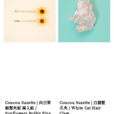
Coucou Suzette | 向日葵
Coucou Suzette | 白貓髮
細髮夾組 兩入組 /
爪夾 / White Cat Hair
Sunflowers Bobby Pins
Claw