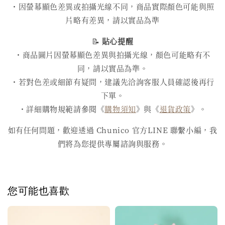
・因螢幕顯色差異或拍攝光線不同，商品實際顏色可能與照
片略有差異，請以實品為準
📝
貼心提醒
・商品圖片因螢幕顯色差異與拍攝光線，顏色可能略有不
同，請以實品為準。
・若對色差或細節有疑問，建議先洽詢客服人員確認後再行
下單。
・詳細購物規範請參閱《
購物須知
》與《
退貨政策
》。
如有任何問題，歡迎透過 Chunico 官方LINE 聯繫小編，我
們將為您提供專屬諮詢與服務。
您可能也喜歡