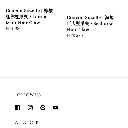
Coucou Suzette | 檸檬
迷你髮爪夾 / Lemon
Coucou Suzette | 海馬
Mini Hair Claw
巨大髮爪夾 / Seahorse
Regular
NT$ 280
Hair Claw
price
Regular
NT$ 580
price
Follow us
We accept