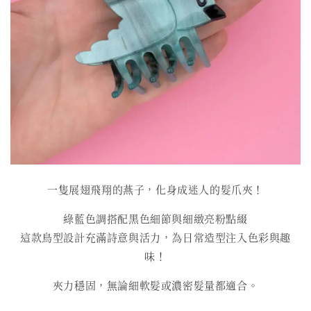
一隻展翅飛翔的燕子，化身成迷人的髮爪夾！
綠藍色調搭配黑色細節與細緻亮粉點綴
這款鳥型設計充滿詩意與活力，為日常造型注入色彩與趣
味！
夾力穩固，無論細軟髮或濃密髮量都適合。