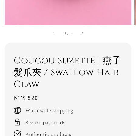
1
/
8
Coucou Suzette | 燕子
髮爪夾 / Swallow Hair
Claw
Regular
NT$ 520
price
Worldwide shipping
Secure payments
Authentic products