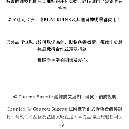
有趣的圖案也能完美地點綴任何裝扮，隨時讓自己變得更有
特色！
甚至紅到亞洲，連
BLACKPINK
及其他
日韓明星
都愛用！
另外品牌也致力於與環保協會、動物慈善機構、復健中心及
抗癌機構合作並定期捐款，
實踐對生活的關懷及愛心。
📢 Coucou Suzette 髮飾購買
須知 | 現貨・預購說明
Chunico 為
Coucou Suzette 法國總部正式授權台灣經銷
商
，全系列商品皆為法國原廠直送，享受品牌正規服務與保
障。